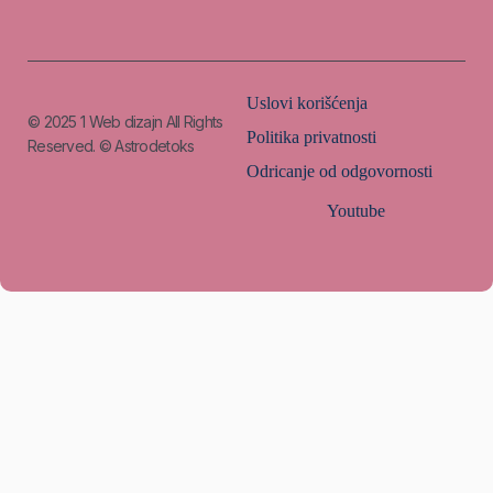
Uslovi korišćenja
© 2025
1 Web dizajn
All Rights
Politika privatnosti
Reserved. © Astrodetoks
Odricanje od odgovornosti
Youtube