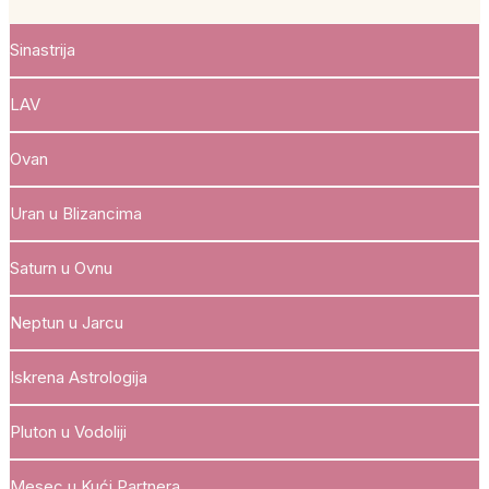
Sinastrija
LAV
Ovan
Uran u Blizancima
Saturn u Ovnu
Neptun u Jarcu
Iskrena Astrologija
Pluton u Vodoliji
Mesec u Kući Partnera