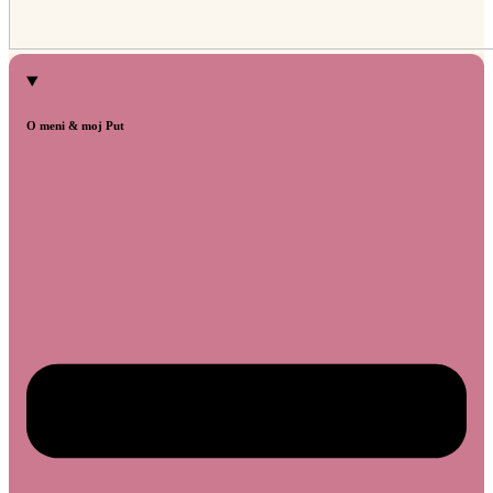
O meni & moj Put