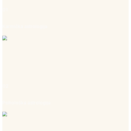
01
Karmička astrologija
02
Psihološka astrologija