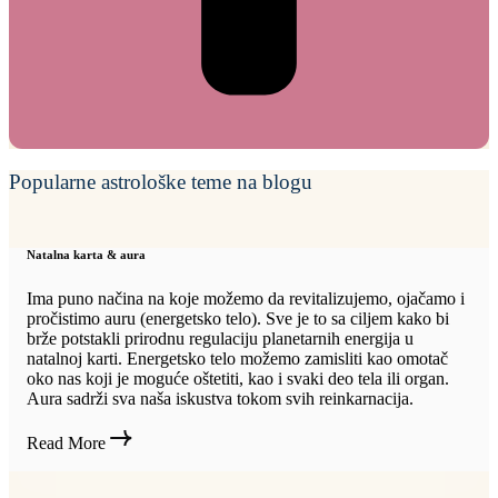
Popularne astrološke teme na blogu
Natalna karta & aura
Ima puno načina na koje možemo da revitalizujemo, ojačamo i
pročistimo auru (energetsko telo). Sve je to sa ciljem kako bi
brže potstakli prirodnu regulaciju planetarnih energija u
natalnoj karti. Energetsko telo možemo zamisliti kao omotač
oko nas koji je moguće oštetiti, kao i svaki deo tela ili organ.
Aura sadrži sva naša iskustva tokom svih reinkarnacija.
Read More