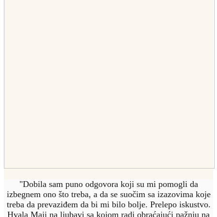
"Dobila sam puno odgovora koji su mi pomogli da
izbegnem ono što treba, a da se suočim sa izazovima koje
treba da prevaziđem da bi mi bilo bolje. Prelepo iskustvo.
Hvala Maji na ljubavi sa kojom radi obraćajući pažnju na