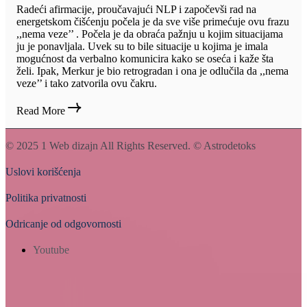
Radeći afirmacije, proučavajući NLP i započevši rad na
energetskom čišćenju počela je da sve više primećuje ovu frazu
,,nema veze’’ . Počela je da obraća pažnju u kojim situacijama
ju je ponavljala. Uvek su to bile situacije u kojima je imala
mogućnost da verbalno komunicira kako se oseća i kaže šta
želi. Ipak, Merkur je bio retrogradan i ona je odlučila da ,,nema
veze’’ i tako zatvorila ovu čakru.
Read More
© 2025
1 Web dizajn
All Rights Reserved. © Astrodetoks
Uslovi korišćenja
Politika privatnosti
Odricanje od odgovornosti
Youtube