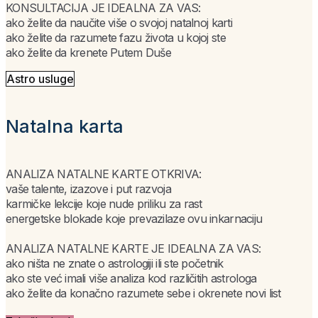
KONSULTACIJA JE IDEALNA ZA VAS:
ako želite da naučite više o svojoj natalnoj karti
ako želite da razumete fazu života u kojoj ste
ako želite da krenete Putem Duše
Astro usluge
Natalna karta
ANALIZA NATALNE KARTE OTKRIVA:
vaše talente, izazove i put razvoja
karmičke lekcije koje nude priliku za rast
energetske blokade koje prevazilaze ovu inkarnaciju
ANALIZA NATALNE KARTE JE IDEALNA ZA VAS:
ako ništa ne znate o astrologiji ili ste početnik
ako ste već imali više analiza kod različitih astrologa
ako želite da konačno razumete sebe i okrenete novi list