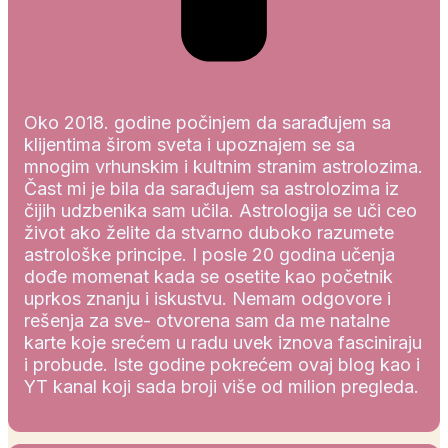
Oko 2018. godine počinjem da sarađujem sa
klijentima širom sveta i upoznajem se sa
mnogim vrhunskim i kultnim stranim astrolozima.
Čast mi je bila da sarađujem sa astrolozima iz
čijih udzbenika sam učila. Astrologija se uči ceo
život ako želite da stvarno duboko razumete
astrološke principe. I posle 20 godina učenja
dođe momenat kada se osetite kao početnik
uprkos znanju i iskustvu. Nemam odgovore i
rešenja za sve- otvorena sam da me natalne
karte koje srećem u radu uvek iznova fasciniraju
i probude. Iste godine pokrećem ovaj blog kao i
YT kanal koji sada broji više od milion pregleda.