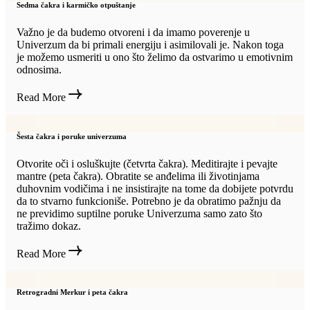
Sedma čakra i karmičko otpuštanje
Važno je da budemo otvoreni i da imamo poverenje u
Univerzum da bi primali energiju i asimilovali je. Nakon toga
je možemo usmeriti u ono što želimo da ostvarimo u emotivnim
odnosima.
Read More
Šesta čakra i poruke univerzuma
Otvorite oči i osluškujte (četvrta čakra). Meditirajte i pevajte
mantre (peta čakra). Obratite se anđelima ili životinjama
duhovnim vodičima i ne insistirajte na tome da dobijete potvrdu
da to stvarno funkcioniše. Potrebno je da obratimo pažnju da
ne previdimo suptilne poruke Univerzuma samo zato što
tražimo dokaz.
Read More
Retrogradni Merkur i peta čakra