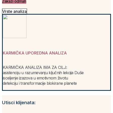
Zakaži odmah
Vrste analiza
KARMIČKA UPOREDNA ANALIZA
KARMIČKA ANALIZA IMA ZA CILJ:
asistenciju u razumevanju ključnih lekcija Duše
isceljenje izazova u emotivnom životu
detekciju i transformacije blokirane planete
Utisci klijenata: