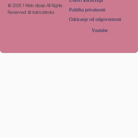
Uslovi korišćenja
© 2025
1 Web dizajn
All Rights
Politika privatnosti
Reserved. © Astrodetoks
Odricanje od odgovornosti
Youtube