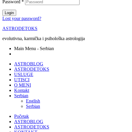
Password
*
Login
Lost your password?
ASTRODETOKS
evolutivna, karmička i psihološka astrologija
Main Menu - Serbian
ASTROBLOG
ASTRODETOKS
USLUGE
UTISCI
O MENI
Kontakt
Serbian
English
Serbian
Početak
ASTROBLOG
ASTRODETOKS