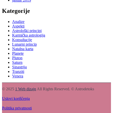
januar 2019
Kategorije
Analize
Aspekti
Astrološki principi
Karmička astrologija
Konsultacije
Lunarni princip
Natalna karta
Planete
Pluton
Saturn
Sinastrija
Tranziti
Venera
© 2025
1 Web dizajn
All Rights Reserved. © Astrodetoks
Uslovi korišćenja
Politika privatnosti