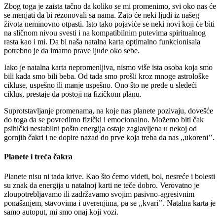
Zbog toga je zaista tačno da koliko se mi promenimo, svi oko nas će
se menjati da bi rezonovali sa nama. Zato će neki ljudi iz našeg
života neminovno otpasti. Isto tako pojaviće se neki novi koji će biti
na sličnom nivou svesti i na kompatibilnim putevima spiritualnog
rasta kao i mi. Da bi naša natalna karta optimalno funkcionisala
potrebno je da imamo prave ljude oko sebe.
Iako je natalna karta nepromenljiva, nismo više ista osoba koja smo
bili kada smo bili beba. Od tada smo prošli kroz mnoge astrološke
cikluse, uspešno ili manje uspešno. Ono što ne pređe u sledeći
ciklus, prestaje da postoji na fizičkom planu.
Suprotstavljanje promenama, na koje nas planete pozivaju, dovešće
do toga da se povredimo fizički i emocionalno. Možemo biti čak
psihički nestabilni pošto energija ostaje zaglavljena u nekoj od
gornjih čakri i ne dopire nazad do prve koja treba da nas ,,ukoreni’’.
Planete i treća čakra
Planete nisu ni tada krive. Kao što ćemo videti, bol, nesreće i bolesti
su znak da energija u natalnoj karti ne teče dobro. Verovatno je
zloupotrebljavamo ili zadržavamo svojim pasivno-agresivnim
ponašanjem, stavovima i uverenjima, pa se ,,kvari’’. Natalna karta je
samo autoput, mi smo onaj koji vozi.