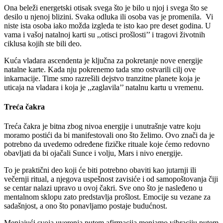
Ona beleži energetski otisak svega što je bilo u njoj i svega što se
desilo u njenoj blizini. Svaka odluka ili osoba vas je promenila. Vi
niste ista osoba iako možda izgleda te isto kao pre deset godina. U
vama i vašoj natalnoj karti su ,,otisci prošlosti’’ i tragovi životnih
ciklusa kojih ste bili deo.
Kuća vladara ascendenta je ključna za pokretanje nove energije
natalne karte. Kada nju pokrenemo tada smo ostvarili cilj ove
inkarnacije. Time smo razrešili dejstvo tranzitne planete koja je
uticaja na vladara i koja je ,,zaglavila’’ natalnu kartu u vremenu.
Treća čakra
Treća čakra je bitna zbog nivoa energije i unutrašnje vatre koju
moramo postići da bi manifestovali ono što želimo. Ovo znači da je
potrebno da uvedemo određene fizičke rituale koje ćemo redovno
obavljati da bi ojačali Sunce i volju, Mars i nivo energije.
To je praktični deo koji će biti potrebno obaviti kao jutarnji ili
večernji ritual, a njegova uspešnost zavisiće i od samopoštovanja čiji
se centar nalazi upravo u ovoj čakri. Sve ono što je nasleđeno u
mentalnom sklopu zato predstavlja prošlost. Emocije su vezane za
sadašnjost, a ono što ponavljamo postaje budućnost.
Menjajući svoja uverenja putem afirmacija menjamo vibraciju putem