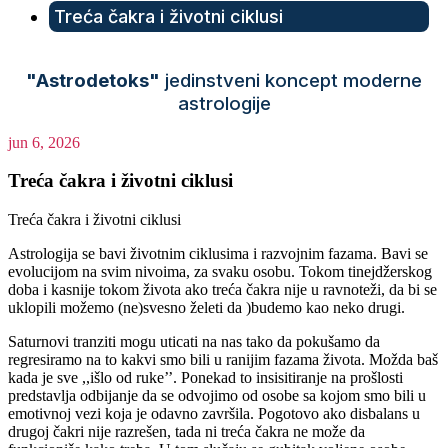
Treća čakra i životni ciklusi
"Astrodetoks"
jedinstveni koncept moderne
astrologije
jun 6, 2026
Treća čakra i životni ciklusi
Treća čakra i životni ciklusi
Astrologija se bavi životnim ciklusima i razvojnim fazama. Bavi se
evolucijom na svim nivoima, za svaku osobu. Tokom tinejdžerskog
doba i kasnije tokom života ako treća čakra nije u ravnoteži, da bi se
uklopili možemo (ne)svesno želeti da )budemo kao neko drugi.
Saturnovi tranziti mogu uticati na nas tako da pokušamo da
regresiramo na to kakvi smo bili u ranijim fazama života. Možda baš
kada je sve ,,išlo od ruke’’. Ponekad to insisitiranje na prošlosti
predstavlja odbijanje da se odvojimo od osobe sa kojom smo bili u
emotivnoj vezi koja je odavno završila. Pogotovo ako disbalans u
drugoj čakri nije razrešen, tada ni treća čakra ne može da