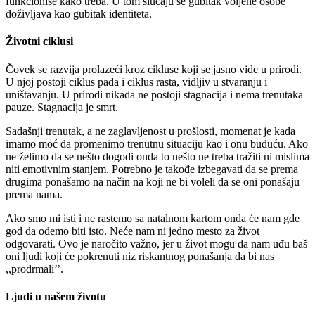
funkcioniše kako treba. U tom slučaju se gubitak voljene osobe
doživljava kao gubitak identiteta.
Životni ciklusi
Čovek se razvija prolazeći kroz cikluse koji se jasno vide u prirodi.
U njoj postoji ciklus pada i ciklus rasta, vidljiv u stvaranju i
uništavanju. U prirodi nikada ne postoji stagnacija i nema trenutaka
pauze. Stagnacija je smrt.
Sadašnji trenutak, a ne zaglavljenost u prošlosti, momenat je kada
imamo moć da promenimo trenutnu situaciju kao i onu buduću. Ako
ne želimo da se nešto dogodi onda to nešto ne treba tražiti ni mislima
niti emotivnim stanjem. Potrebno je takođe izbegavati da se prema
drugima ponašamo na način na koji ne bi voleli da se oni ponašaju
prema nama.
Ako smo mi isti i ne rastemo sa natalnom kartom onda će nam gde
god da odemo biti isto. Neće nam ni jedno mesto za život
odgovarati. Ovo je naročito važno, jer u život mogu da nam uđu baš
oni ljudi koji će pokrenuti niz riskantnog ponašanja da bi nas
,,prodrmali’’.
Ljudi u našem životu