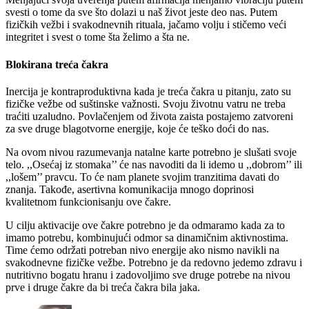
svesti o tome da sve što dolazi u naš život jeste deo nas. Putem
fizičkih vežbi i svakodnevnih rituala, jačamo volju i stičemo veći
integritet i svest o tome šta želimo a šta ne.
Blokirana treća čakra
Inercija je kontraproduktivna kada je treća čakra u pitanju, zato su
fizičke vežbe od suštinske važnosti. Svoju životnu vatru ne treba
traćiti uzaludno. Povlačenjem od života zaista postajemo zatvoreni
za sve druge blagotvorne energije, koje će teško doći do nas.
Na ovom nivou razumevanja natalne karte potrebno je slušati svoje
telo. ,,Osećaj iz stomaka’’ će nas navoditi da li idemo u ,,dobrom’’ ili
,,lošem’’ pravcu. To će nam planete svojim tranzitima davati do
znanja. Takođe, asertivna komunikacija mnogo doprinosi
kvalitetnom funkcionisanju ove čakre.
U cilju aktivacije ove čakre potrebno je da odmaramo kada za to
imamo potrebu, kombinujući odmor sa dinamičnim aktivnostima.
Time ćemo održati potreban nivo energije ako nismo navikli na
svakodnevne fizičke vežbe. Potrebno je da redovno jedemo zdravu i
nutritivno bogatu hranu i zadovoljimo sve druge potrebe na nivou
prve i druge čakre da bi treća čakra bila jaka.