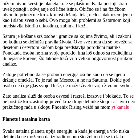
nižem nivou svesti je planeta koje se plašimo. Kada postoji strah
uvek postoji i odvajanje od lične istine. Obično se i na fizičkom
nivou to primećuje kroz krutost držanja tela, nedostatak uzemljenja
kao i slabu svest o sebi. Ovo mogu biti problemi sa Saturnom koji
predstavlja istoriju u kostima, zubima i koži.
Saturn je koštana srž osobe i granice sa kojima živimo, ali i zakoni
po kojima se definišu pravila života. Ovo sve mora da se poveže sa
desetom i četvrtom kućom koja predstavlja porodični matriks.
Ponekada osoba ne zna svoje poreklo, ima loš odnos sa roditeljima
ili nejasne korene, što takođe traži vrlo veliku odgovornost prilikom
analize.
Zato je potrebno da se probudi energija osobe kao i da se njeno
držanje omekša. To je rad na Mesecu, a ne na Saturnu. Dokle god
osoba ne čuje glas svoje Duše, ne može živeti svoju životnu svrhu.
Zato analiza služi da osoba osvesti i razreši izazove i blokade. To se
ne postiže kroz astrologiju već kroz druge tehnike što je sastavni deo
praktičnog rada u sklopu Phoenix Rising vežbi na mom
yt kanalu
.
Planete i natalna karta
Svaka natalna planeta upija energiju, a kada je energija vrlo niska
deluje da ne možemo da izgradimo ono što želimo ili se to lako