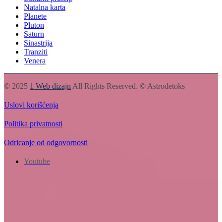
Natalna karta
Planete
Pluton
Saturn
Sinastrija
Tranziti
Venera
© 2025
1 Web dizajn
All Rights Reserved. © Astrodetoks
Uslovi korišćenja
Politika privatnosti
Odricanje od odgovornosti
Youtube