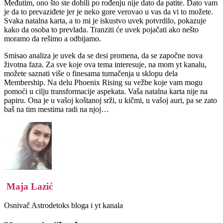
Međutim, ono što ste dobili po rođenju nije dato da patite. Dato vam
je da to prevaziđete jer je neko gore verovao u vas da vi to možete.
Svaka natalna karta, a to mi je iskustvo uvek potvrdilo, pokazuje
kako da osoba to prevlada. Tranziti će uvek pojačati ako nešto
moramo da rešimo a odbijamo.
Smisao analiza je uvek da se desi promena, da se započne nova
životna faza. Za sve koje ova tema interesuje, na mom yt kanalu,
možete saznati više o finesama tumačenja u sklopu dela
Membership. Na delu Phoenix Rising su vežbe koje vam mogu
pomoći u cilju transformacije aspekata. Vaša natalna karta nije na
papiru. Ona je u vašoj koštanoj srži, u kičmi, u vašoj auri, pa se zato
baš na tim mestima radi na njoj…
Maja Lazić
Osnivač Astrodetoks bloga i yt kanala