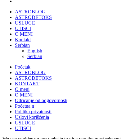
ASTROBLOG
ASTRODETOKS
USLUGE
UTISCI
O MENI
Kontakt
Serbian
English
Serbian
Početak
ASTROBLOG
ASTRODETOKS
KONTAKT
O meni
O MENI
Odricanje od odgovornosti
Početna n
Politika privatnosti
Uslovi korišćenja
USLUGE
UTISCI
We use cookies on our website to give you the most relevant