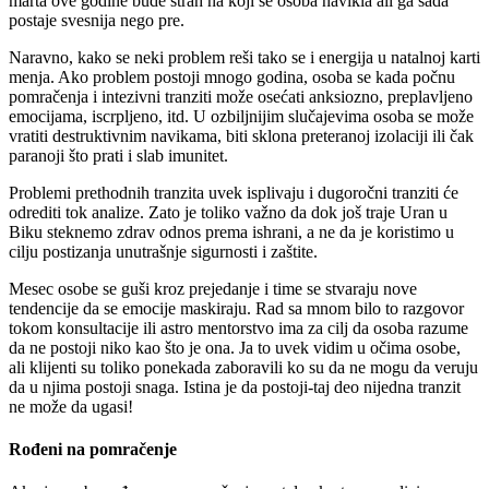
marta ove godine bude strah na koji se osoba navikla ali ga sada
postaje svesnija nego pre.
Naravno, kako se neki problem reši tako se i energija u natalnoj karti
menja. Ako problem postoji mnogo godina, osoba se kada počnu
pomračenja i intezivni tranziti može osećati anksiozno, preplavljeno
emocijama, iscrpljeno, itd. U ozbiljnijim slučajevima osoba se može
vratiti destruktivnim navikama, biti sklona preteranoj izolaciji ili čak
paranoji što prati i slab imunitet.
Problemi prethodnih tranzita uvek isplivaju i dugoročni tranziti će
odrediti tok analize. Zato je toliko važno da dok još traje Uran u
Biku steknemo zdrav odnos prema ishrani, a ne da je koristimo u
cilju postizanja unutrašnje sigurnosti i zaštite.
Mesec osobe se guši kroz prejedanje i time se stvaraju nove
tendencije da se emocije maskiraju. Rad sa mnom bilo to razgovor
tokom konsultacije ili astro mentorstvo ima za cilj da osoba razume
da ne postoji niko kao što je ona. Ja to uvek vidim u očima osobe,
ali klijenti su toliko ponekada zaboravili ko su da ne mogu da veruju
da u njima postoji snaga. Istina je da postoji-taj deo nijedna tranzit
ne može da ugasi!
Rođeni na pomračenje