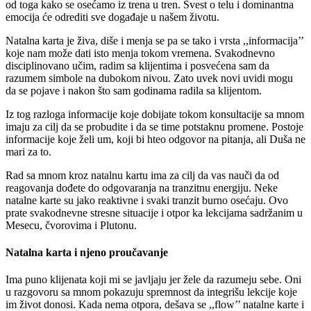
od toga kako se osećamo iz trena u tren. Svest o telu i dominantna
emocija će odrediti sve događaje u našem životu.
Natalna karta je živa, diše i menja se pa se tako i vrsta ,,informacija’’
koje nam može dati isto menja tokom vremena. Svakodnevno
disciplinovano učim, radim sa klijentima i posvećena sam da
razumem simbole na dubokom nivou. Zato uvek novi uvidi mogu
da se pojave i nakon što sam godinama radila sa klijentom.
Iz tog razloga informacije koje dobijate tokom konsultacije sa mnom
imaju za cilj da se probudite i da se time potstaknu promene. Postoje
informacije koje želi um, koji bi hteo odgovor na pitanja, ali Duša ne
mari za to.
Rad sa mnom kroz natalnu kartu ima za cilj da vas nauči da od
reagovanja dođete do odgovaranja na tranzitnu energiju. Neke
natalne karte su jako reaktivne i svaki tranzit burno osećaju. Ovo
prate svakodnevne stresne situacije i otpor ka lekcijama sadržanim u
Mesecu, čvorovima i Plutonu.
Natalna karta i njeno proučavanje
Ima puno klijenata koji mi se javljaju jer žele da razumeju sebe. Oni
u razgovoru sa mnom pokazuju spremnost da integrišu lekcije koje
im život donosi. Kada nema otpora, dešava se ,,flow’’ natalne karte i