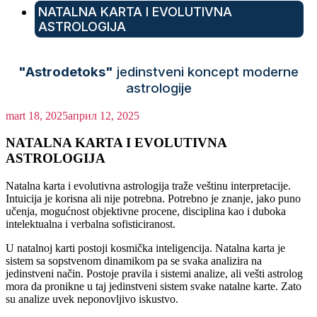
NATALNA KARTA I EVOLUTIVNA
ASTROLOGIJA
"Astrodetoks"
jedinstveni koncept moderne
astrologije
mart 18, 2025
април 12, 2025
NATALNA KARTA I EVOLUTIVNA
ASTROLOGIJA
Natalna karta i evolutivna astrologija traže veštinu interpretacije.
Intuicija je korisna ali nije potrebna. Potrebno je znanje, jako puno
učenja, mogućnost objektivne procene, disciplina kao i duboka
intelektualna i verbalna sofisticiranost.
U natalnoj karti postoji kosmička inteligencija. Natalna karta je
sistem sa sopstvenom dinamikom pa se svaka analizira na
jedinstveni način. Postoje pravila i sistemi analize, ali vešti astrolog
mora da pronikne u taj jedinstveni sistem svake natalne karte. Zato
su analize uvek neponovljivo iskustvo.