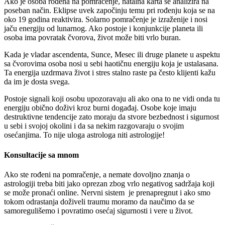
Ako je osoba rođena na pomračenje, natalna karta se analizira na
poseban način. Eklipse uvek započinju temu pri rođenju koja se na
oko 19 godina reaktivira. Solarno pomračenje je izraženije i nosi
jaču energiju od lunarnog. Ako postoje i konjunkcije planeta ili
osoba ima povratak čvorova, život može biti vrlo buran.
Kada je vladar ascendenta, Sunce, Mesec ili druge planete u aspektu
sa čvorovima osoba nosi u sebi haotičnu energiju koja je ustalasana.
Ta energija uzdrmava život i stres stalno raste pa često klijenti kažu
da im je dosta svega.
Postoje signali koji osobu upozoravaju ali ako ona to ne vidi onda tu
energiju obično doživi kroz burni događaj. Osobe koje imaju
destruktivne tendencije zato moraju da stvore bezbednost i sigurnost
u sebi i svojoj okolini i da sa nekim razgovaraju o svojim
osećanjima. To nije uloga astrologa niti astrologije!
Konsultacije sa mnom
Ako ste rođeni na pomračenje, a nemate dovoljno znanja o
astrologiji treba biti jako oprezan zbog vrlo negativog sadržaja koji
se može pronaći online. Nervni sistem je prenapregnut i ako smo
tokom odrastanja doživeli traumu moramo da naučimo da se
samoregulišemo i povratimo osećaj sigurnosti i vere u život.