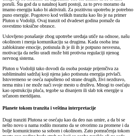
poruši. Šta god da u natalnoj karti postoji, za to prvo moramo da
imamo energiju kako bi aktivirali. Za pozitivnu upotrebu je potrebno
puno energije. Pogotovo kod velikih tranzita kao što je na primer
Pluton u Vodoliji. Ovaj tranzit od dvadeset godina pomaže da
osvestimo toksične obrasce.
Uslovljeno ponašanje zbog upotrebe uređaja utiče na odnose, našu
okolinom i menja komunikaciju sa drugima. Kada osoba ima
zablokirane emocije, potisnula ih je ili ih je potpuno nesvesna,
motivacija da nešto uradi može biti protivna regulaciji njenog
nervnog sistema.
Pluton u Vodoliji tako dovodi da osoba postaje prijemčiva za
subliminalni sadržaj koji njena jako potisnuta energija privlači.
Istovremeno se oseća napušteno od strane drugih, živi nezdravo,
nema mira i ne može naći svoje mesto u društvu. Mnogi to osećaju
kao opstrukciju pluća, tegobe sa disanjem ili slab tok energije u
srčanom meridijanu.
Planete tokom tranzita i veština interpretacije
Dugi tranziti Plutona se osećaju kao da deo nas umire, a da bi se
nešto novo u nama rodilo moramo da se otvorimo za promene i da
bolje komuniciramo sa sobom i okolinom. Zato pomračenja tokom