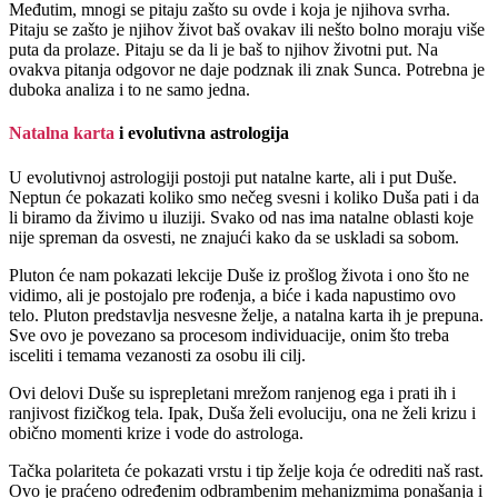
Međutim, mnogi se pitaju zašto su ovde i koja je njihova svrha.
Pitaju se zašto je njihov život baš ovakav ili nešto bolno moraju više
puta da prolaze. Pitaju se da li je baš to njihov životni put. Na
ovakva pitanja odgovor ne daje podznak ili znak Sunca. Potrebna je
duboka analiza i to ne samo jedna.
Natalna karta
i evolutivna astrologija
U evolutivnoj astrologiji postoji put natalne karte, ali i put Duše.
Neptun će pokazati koliko smo nečeg svesni i koliko Duša pati i da
li biramo da živimo u iluziji. Svako od nas ima natalne oblasti koje
nije spreman da osvesti, ne znajući kako da se uskladi sa sobom.
Pluton će nam pokazati lekcije Duše iz prošlog života i ono što ne
vidimo, ali je postojalo pre rođenja, a biće i kada napustimo ovo
telo. Pluton predstavlja nesvesne želje, a natalna karta ih je prepuna.
Sve ovo je povezano sa procesom individuacije, onim što treba
isceliti i temama vezanosti za osobu ili cilj.
Ovi delovi Duše su isprepletani mrežom ranjenog ega i prati ih i
ranjivost fizičkog tela. Ipak, Duša želi evoluciju, ona ne želi krizu i
obično momenti krize i vode do astrologa.
Tačka polariteta će pokazati vrstu i tip želje koja će odrediti naš rast.
Ovo je praćeno određenim odbrambenim mehanizmima ponašanja i