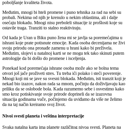
poboljšanje kvaliteta života.
Međutim, mnogi bi hteli promene i puno tehnika za rad na sebi su
probali. Nekima od njih je krenulo u nekim oblastima, ali i dalje
osećaju blokadu. Mnogi nisu preboleli situacije iz prošlosti koje su
ostavile traga. Tranziti to stalno reaktiviraju.
Od kada je Uran u Biku puno žena mi se javlja sa poremećajima u
ishrani koje prate potisnute emocije. Kada osoba decenijama ne živi
svoju prirodu ona pronađe zamenu u hrani kako bi preživela.
Međutim, slojevi u natalnoj karti se ne mogu tek tako skinuti putem
astrologije da bi došlo do promene i isceljenja.
Ponekad kod poremećaja ishrane osoba može ako se bolna tema
otvori još jače proživeti stres. Tu treba ići polako i steći poverenje.
Mnogi koji mi se jave su svesni blokada. Međutim, isti tranzit koji je
nekad bio izazov, nakon rada sa mnom, počinju da doživljavaju kao
priliku da se oslobode bola. Kada razumemo sebe i osvestimo kako
smo kroz potiskivanje svoje prirode doprineli da se izazovna
situacija godinama vuče, počinjemo da uviđamo da više ne želimo
da na taj način kreiramo svoj život.
Nivoi svesti planeta i veština interpretacije
Svaka natalna karta ima planete različitog nivoa svesti. Planeta na