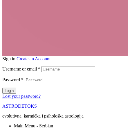
Sign in
Create an Account
Username or email
*
Password
*
Login
Lost your password?
ASTRODETOKS
evolutivna, karmička i psihološka astrologija
Main Menu - Serbian