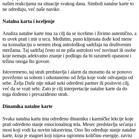
našim reakcijama na situacije svakog dana. Simboli natalne karte to
ne određuju, već naše navike.
Natalna karta i isceljenje
Analiza natalne karte ima za cilj da se iscelimo i živimo autentično, a
to uvek prati i mir u srcu. Međutim, puno klijenata dođe kod mene
na konsultaciju u nemiru zbog astrološkog sadržaja na društvenim
mrežama. Taj sadržaj često ni ne pišu astrolozi već novinari ili osobe
koje nemaju adekvatno znanje i podlogu da bi razumeli opasnost i
težinu onoga što govore.
Istovremeno, taj strah predstavlja i alarm da moramo da se ponovo
povežemo sa sobom i odustanemo od želja koje vode odvajanju od
sebe. Želja Duše nije nikad neki određeni partner ili poslovni cilj,
već da se vrati sebi. Zato je cilj interpretacije natalne karte da do
toga dođemo i prevaziđemo strah.
Dinamika natalne karte
Svaka natalna karta ima određenu dinamiku i karmičke lekcije koje
prati određeno stanje emocionalnog tela. Mesec predstavlja sećanja i
most koji vodi ka novim iskustvima. Ono što određuje stanje natalne
karte, koja je magnet koji isijava ogromnu količinu energije, zavisi