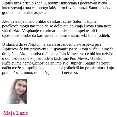
Jupiter kroz pristup znanju, novim iskustvima i podržavali njena
interesovanja ona će mnogo lakše proći svaki tranzit Saturna kakve
god da ima natalne aspekte.
Ako dete nije imalo priliku da iskusi zdrav Saturn i Jupiter,
poteškoće mogu nastaviti da se dešavaju do kraja života i ona neće
videti izlaz. Vaspitanje će primarno uticati na aspekte, ali i
sposobnost osobe da kasnije kada odraste sama sebi bude roditelj.
U slučaju da se Neptun nalazi na ascendentu svi aspekti pa i
Jupiterovi će biti prikriveni i ,,uspavani’’ pa se u tom slučaju tumače
drugačije. Ako je osoba rođena na Pun Mesec sve će biti intenzivije
u odnosu na one koji su rođeni kada nije Pun Mesec. U nekim
slučajevima nemogućnost da živimo svoj Jupiter i Saturn na zdrav
način može se ispoljiti kao tendencija psihološkim problemima, koju
prati loš san, umor, unutrašnji nemir i nervoza.
Maja Lazić