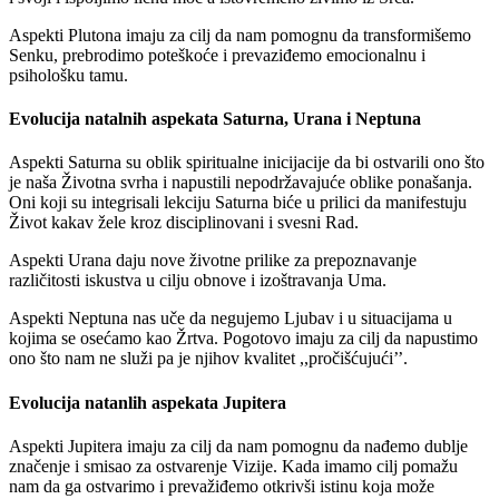
Aspekti Plutona imaju za cilj da nam pomognu da transformišemo
Senku, prebrodimo poteškoće i prevaziđemo emocionalnu i
psihološku tamu.
Evolucija natalnih aspekata Saturna, Urana i Neptuna
Aspekti Saturna su oblik spiritualne inicijacije da bi ostvarili ono što
je naša Životna svrha i napustili nepodržavajuće oblike ponašanja.
Oni koji su integrisali lekciju Saturna biće u prilici da manifestuju
Život kakav žele kroz disciplinovani i svesni Rad.
Aspekti Urana daju nove životne prilike za prepoznavanje
različitosti iskustva u cilju obnove i izoštravanja Uma.
Aspekti Neptuna nas uče da negujemo Ljubav i u situacijama u
kojima se osećamo kao Žrtva. Pogotovo imaju za cilj da napustimo
ono što nam ne služi pa je njihov kvalitet ,,pročišćujući’’.
Evolucija natanlih aspekata Jupitera
Aspekti Jupitera imaju za cilj da nam pomognu da nađemo dublje
značenje i smisao za ostvarenje Vizije. Kada imamo cilj pomažu
nam da ga ostvarimo i prevažiđemo otkrivši istinu koja može