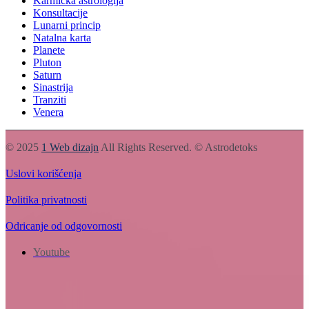
Karmička astrologija
Konsultacije
Lunarni princip
Natalna karta
Planete
Pluton
Saturn
Sinastrija
Tranziti
Venera
© 2025
1 Web dizajn
All Rights Reserved. © Astrodetoks
Uslovi korišćenja
Politika privatnosti
Odricanje od odgovornosti
Youtube