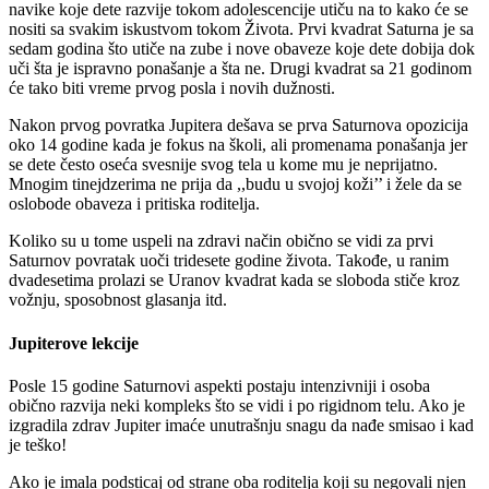
navike koje dete razvije tokom adolescencije utiču na to kako će se
nositi sa svakim iskustvom tokom Života. Prvi kvadrat Saturna je sa
sedam godina što utiče na zube i nove obaveze koje dete dobija dok
uči šta je ispravno ponašanje a šta ne. Drugi kvadrat sa 21 godinom
će tako biti vreme prvog posla i novih dužnosti.
Nakon prvog povratka Jupitera dešava se prva Saturnova opozicija
oko 14 godine kada je fokus na školi, ali promenama ponašanja jer
se dete često oseća svesnije svog tela u kome mu je neprijatno.
Mnogim tinejdzerima ne prija da ,,budu u svojoj koži’’ i žele da se
oslobode obaveza i pritiska roditelja.
Koliko su u tome uspeli na zdravi način obično se vidi za prvi
Saturnov povratak uoči tridesete godine života. Takođe, u ranim
dvadesetima prolazi se Uranov kvadrat kada se sloboda stiče kroz
vožnju, sposobnost glasanja itd.
Jupiterove lekcije
Posle 15 godine Saturnovi aspekti postaju intenzivniji i osoba
obično razvija neki kompleks što se vidi i po rigidnom telu. Ako je
izgradila zdrav Jupiter imaće unutrašnju snagu da nađe smisao i kad
je teško!
Ako je imala podsticaj od strane oba roditelja koji su negovali njen