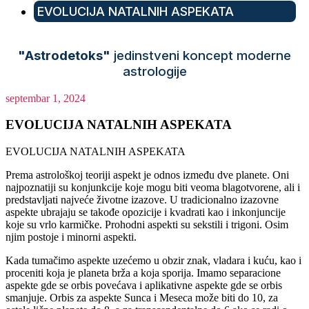
EVOLUCIJA NATALNIH ASPEKATA
"Astrodetoks"
jedinstveni koncept moderne
astrologije
septembar 1, 2024
EVOLUCIJA NATALNIH ASPEKATA
EVOLUCIJA NATALNIH ASPEKATA
Prema astrološkoj teoriji aspekt je odnos između dve planete. Oni
najpoznatiji su konjunkcije koje mogu biti veoma blagotvorene, ali i
predstavljati najveće životne izazove. U tradicionalno izazovne
aspekte ubrajaju se takođe opozicije i kvadrati kao i inkonjuncije
koje su vrlo karmičke. Prohodni aspekti su sekstili i trigoni. Osim
njim postoje i minorni aspekti.
Kada tumačimo aspekte uzećemo u obzir znak, vladara i kuću, kao i
proceniti koja je planeta brža a koja sporija. Imamo separacione
aspekte gde se orbis povećava i aplikativne aspekte gde se orbis
smanjuje. Orbis za aspekte Sunca i Meseca može biti do 10, za