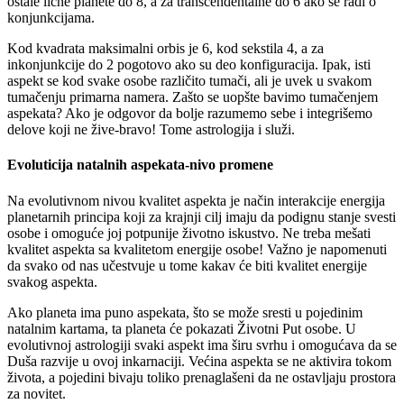
ostale lične planete do 8, a za transcendentalne do 6 ako se radi o
konjunkcijama.
Kod kvadrata maksimalni orbis je 6, kod sekstila 4, a za
inkonjunkcije do 2 pogotovo ako su deo konfiguracija. Ipak, isti
aspekt se kod svake osobe različito tumači, ali je uvek u svakom
tumačenju primarna namera. Zašto se uopšte bavimo tumačenjem
aspekata? Ako je odgovor da bolje razumemo sebe i integrišemo
delove koji ne žive-bravo! Tome astrologija i služi.
Evoluticija natalnih aspekata-nivo promene
Na evolutivnom nivou kvalitet aspekta je način interakcije energija
planetarnih principa koji za krajnji cilj imaju da podignu stanje svesti
osobe i omoguće joj potpunije životno iskustvo. Ne treba mešati
kvalitet aspekta sa kvalitetom energije osobe! Važno je napomenuti
da svako od nas učestvuje u tome kakav će biti kvalitet energije
svakog aspekta.
Ako planeta ima puno aspekata, što se može sresti u pojedinim
natalnim kartama, ta planeta će pokazati Životni Put osobe. U
evolutivnoj astrologiji svaki aspekt ima širu svrhu i omogućava da se
Duša razvije u ovoj inkarnaciji. Većina aspekta se ne aktivira tokom
života, a pojedini bivaju toliko prenaglašeni da ne ostavljaju prostora
za novitet.