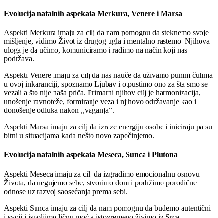
Evolucija natalnih aspekata Merkura, Venere i Marsa
Aspekti Merkura imaju za cilj da nam pomognu da steknemo svoje
mišljenje, vidimo Život iz drugog ugla i mentalno rastemo. Njihova
uloga je da učimo, komuniciramo i radimo na način koji nas
podržava.
Aspekti Venere imaju za cilj da nas nauče da uživamo punim čulima
u ovoj inkaranciji, spoznamo Ljubav i otpustimo ono za šta smo se
vezali a što nije naša priča. Primarni njihov cilj je harmonizacija,
unošenje ravnoteže, formiranje veza i njihovo održavanje kao i
donošenje odluka nakon ,,vaganja’’.
Aspekti Marsa imaju za cilj da izraze energiju osobe i iniciraju pa su
bitni u situacijama kada nešto novo započinjemo.
Evolucija natalnih aspekata Meseca, Sunca i Plutona
Aspekti Meseca imaju za cilj da izgradimo emocionalnu osnovu
Života, da negujemo sebe, stvorimo dom i podržimo porodične
odnose uz razvoj saosećanja prema sebi.
Aspekti Sunca imaju za cilj da nam pomognu da budemo autentični
i svoji i ispoljimo ličnu moć a istovremeno živimo iz Srca.