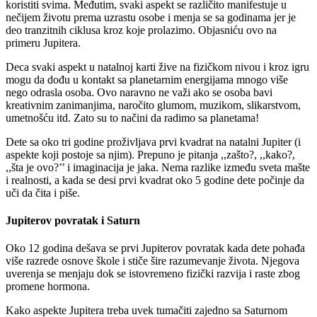
koristiti svima. Međutim, svaki aspekt se različito manifestuje u
nečijem životu prema uzrastu osobe i menja se sa godinama jer je
deo tranzitnih ciklusa kroz koje prolazimo. Objasniću ovo na
primeru Jupitera.
Deca svaki aspekt u natalnoj karti žive na fizičkom nivou i kroz igru
mogu da dođu u kontakt sa planetarnim energijama mnogo više
nego odrasla osoba. Ovo naravno ne važi ako se osoba bavi
kreativnim zanimanjima, naročito glumom, muzikom, slikarstvom,
umetnošću itd. Zato su to načini da radimo sa planetama!
Dete sa oko tri godine proživljava prvi kvadrat na natalni Jupiter (i
aspekte koji postoje sa njim). Prepuno je pitanja ,,zašto?, ,,kako?,
,,šta je ovo?’’ i imaginacija je jaka. Nema razlike između sveta mašte
i realnosti, a kada se desi prvi kvadrat oko 5 godine dete počinje da
uči da čita i piše.
Jupiterov povratak i Saturn
Oko 12 godina dešava se prvi Jupiterov povratak kada dete pohađa
više razrede osnove škole i stiče šire razumevanje života. Njegova
uverenja se menjaju dok se istovremeno fizički razvija i raste zbog
promene hormona.
Kako aspekte Jupitera treba uvek tumačiti zajedno sa Saturnom