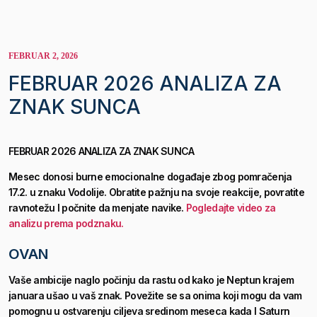
FEBRUAR 2, 2026
FEBRUAR 2026 ANALIZA ZA
ZNAK SUNCA
FEBRUAR 2026 ANALIZA ZA ZNAK SUNCA
Mesec donosi burne emocionalne događaje zbog pomračenja
17.2. u znaku Vodolije. Obratite pažnju na svoje reakcije, povratite
ravnotežu I počnite da menjate navike.
Pogledajte video za
analizu prema podznaku.
OVAN
Vaše ambicije naglo počinju da rastu od kako je Neptun krajem
januara ušao u vaš znak. Povežite se sa onima koji mogu da vam
pomognu u ostvarenju ciljeva sredinom meseca kada I Saturn