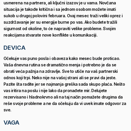
usmerena na partnera, ali ključni izazov je u vama. Novčana
situacija je takođe kritična i sa jednom osobom možete imati
sukob u drugoj polovini februara. Ovaj mesec traži veliki oprez i
suzdržavanje jer su energije burne po vas.
Ako budete tražili
sigurnost od okoline, to će napraviti velike probleme. Svojim
reakcijama stvarate nove konflikte u komunikaciji.
DEVICA
Očekuje vas puno posla i obaveza kako mesec bude proticao.
Vaša dnevna rutina se dramatično menja i potrebno je da se
obrati veća pažnja na zdravlje. Sve to utiče na vaš partnerski
odnos koji trpi. Neko nije na vašoj strani ali se pravi da jeste.
Pazite šta radite jer se najmanja greška sada skupo plaća.
Nešto
vas iritira na poslu i nije lako da pronađete mir. Delujete
rezervisano i hladnokrvno ali na taj način pomažete drugima da
reše svoje probleme a ne da očekuju da vi uvek imate odgovor za
sve.
VAGA