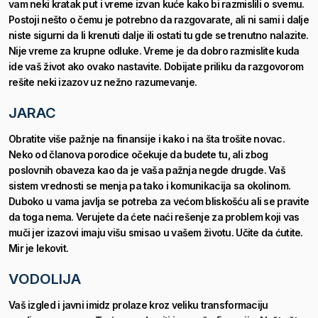
vam neki kratak put i vreme izvan kuće kako bi razmislili o svemu.
Postoji nešto o čemu je potrebno da razgovarate, ali ni sami i dalje
niste sigurni da li krenuti dalje ili ostati tu gde se trenutno nalazite.
Nije vreme za krupne odluke. Vreme je da dobro razmislite kuda
ide vaš život ako ovako nastavite.
Dobijate priliku da razgovorom
rešite neki izazov uz nežno razumevanje.
JARAC
Obratite više pažnje na finansije i kako i na šta trošite novac.
Neko od članova porodice očekuje da budete tu, ali zbog
poslovnih obaveza kao da je vaša pažnja negde drugde. Vaš
sistem vrednosti se menja pa tako i komunikacija sa okolinom.
Duboko u vama javlja se potreba za većom bliskošću ali se pravite
da toga nema.
Verujete da ćete naći rešenje za problem koji vas
muči jer izazovi imaju višu smisao u vašem životu. Učite da ćutite.
Mir je lekovit.
VODOLIJA
Vaš izgled i javni imidz prolaze kroz veliku transformaciju