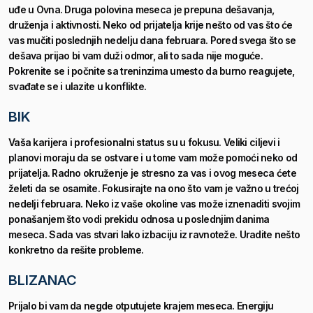
uđe u Ovna. Druga polovina meseca je prepuna dešavanja,
druženja i aktivnosti. Neko od prijatelja krije nešto od vas što će
vas mučiti poslednjih nedelju dana februara. Pored svega što se
dešava prijao bi vam duži odmor, ali to sada nije moguće.
Pokrenite se
i počnite sa treninzima umesto da burno reagujete,
svađate se i ulazite u konflikte.
BIK
Vaša karijera i profesionalni status su u fokusu. Veliki ciljevi i
planovi moraju da se ostvare i u tome vam može pomoći neko od
prijatelja. Radno okruženje je stresno za vas i ovog meseca ćete
želeti da se osamite. Fokusirajte na ono što vam je važno u trećoj
nedelji februara. Neko iz vaše okoline vas može iznenaditi svojim
ponašanjem što vodi prekidu odnosa u poslednjim danima
meseca. Sada vas stvari lako izbaciju iz ravnoteže. Uradite nešto
konkretno da rešite probleme.
BLIZANAC
Prijalo bi vam da negde otputujete krajem meseca. Energiju