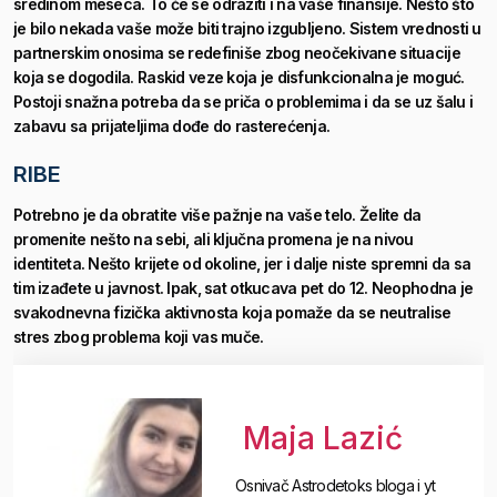
sredinom meseca. To će se odraziti i na vaše finansije. Nešto što
je bilo nekada vaše može biti trajno izgubljeno. Sistem vrednosti u
partnerskim onosima se redefiniše zbog neočekivane situacije
koja se dogodila. Raskid veze koja je disfunkcionalna je moguć.
Postoji snažna potreba da se priča o problemima i da se uz šalu i
zabavu sa prijateljima dođe do rasterećenja.
RIBE
Potrebno je da obratite više pažnje na vaše telo. Želite da
promenite nešto na sebi, ali ključna promena je na nivou
identiteta. Nešto krijete od okoline, jer i dalje niste spremni da sa
tim izađete u javnost. Ipak, sat otkucava pet do 12.
Neophodna je
svakodnevna fizička aktivnosta koja pomaže da se neutralise
stres zbog problema koji vas muče.
Maja Lazić
Osnivač Astrodetoks bloga i yt