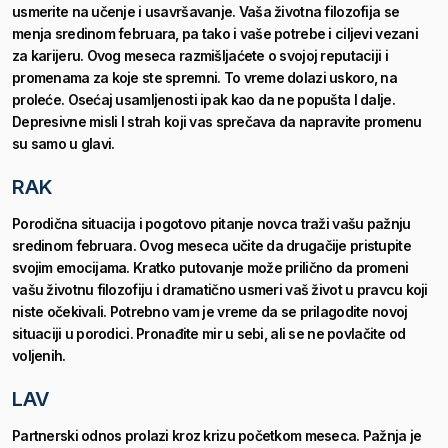
usmerite na učenje i usavršavanje. Vaša životna filozofija se
menja sredinom februara, pa tako i vaše potrebe i ciljevi vezani
za karijeru. Ovog meseca razmišljaćete o svojoj reputaciji i
promenama za koje ste spremni. To vreme dolazi uskoro, na
proleće. Osećaj usamljenosti ipak kao da ne popušta I dalje.
Depresivne misli I strah koji vas sprečava da napravite promenu
su samo u glavi.
RAK
Porodična situacija i pogotovo pitanje novca traži vašu pažnju
sredinom februara. Ovog meseca učite da drugačije pristupite
svojim emocijama. Kratko putovanje može prilično da promeni
vašu životnu filozofiju i dramatično usmeri vaš život u pravcu koji
niste očekivali.
Potrebno vam je vreme da se prilagodite novoj
situaciji u porodici. Pronađite mir u sebi, ali se ne povlačite od
voljenih.
LAV
Partnerski odnos prolazi kroz krizu početkom meseca. Pažnja je