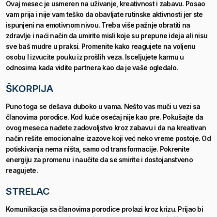
Ovaj mesec je usmeren na uživanje, kreativnost i zabavu. Posao
vam prija i nije vam teško da obavljate rutinske aktivnosti jer ste
ispunjeni na emotivnom nivou. Treba više pažnje obratiti na
zdravlje i naći način da umirite misli koje su prepune ideja ali nisu
sve baš mudre u praksi. Promenite kako reagujete na voljenu
osobu I izvucite pouku iz prošlih veza. Isceljujete karmu u
odnosima kada vidite partnera kao da je vaše ogledalo.
ŠKORPIJA
Puno toga se dešava duboko u vama. Nešto vas muči u vezi sa
članovima porodice. Kod kuće osećaj nije kao pre. Pokušajte da
ovog meseca nađete zadovoljstvo kroz zabavu i da na kreativan
način rešite emocionalne izazove koji već neko vreme postoje.
Od
potiskivanja nema ništa, samo od transformacije. Pokrenite
energiju za promenu i naučite da se smirite i dostojanstveno
reagujete.
STRELAC
Komunikacija sa članovima porodice prolazi kroz krizu. Prijao bi