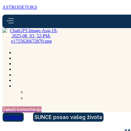
ASTRODETOKS
Zakaži konsultaciju
Analize
SUNCE posao vašeg života