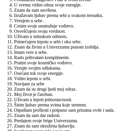
U svemu vidim odraz svoje energije.
Znam da sam savršena.
Izražavam ljubav prema sebi u svakom trenutku.
Verujem u sebe .
Cenim svoje unutrašnje vođstvo.
Osvešćujem svoju vrednost.
Uživam u istinskom odmoru.
Primećujem lepotu u sebi i oko sebe.
Znam da živim u Univerzumu punom izobilja.
Imam vere u sebe.
Rado prihvatam komplimente.
Pratim svoje kosmičko vođstvo.
Verujte svojim odlukama.
Osećam tok svoje energije.
Vidim lepotu u sebi.
Navijam za sebe
Znam da su drugi ljudi moj odraz.
Moj život je čaroban.
Uživam u lepoti jednostavnosti.
Širim ljubav prema svima koje sretnem.
Otpuštam prošlosti i potpuno sam prisutna ovde i sada.
Znam da sam dar radosti.
Predajem svoje brige Univerzumu.
Znam da sam okružena ljubavlju.