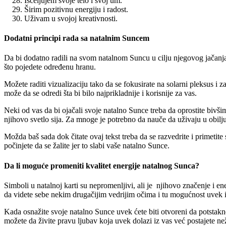
Isceljujem svoje telo i svoj um.
Širim pozitivnu energiju i radost.
Uživam u svojoj kreativnosti.
Dodatni principi rada sa natalnim Suncem
Da bi dodatno radili na svom natalnom Suncu u cilju njegovog jačanja 
što pojedete određenu hranu.
Možete raditi vizualizaciju tako da se fokusirate na solarni pleksus i
može da se odredi šta bi bilo najprikladnije i korisnije za vas.
Neki od vas da bi ojačali svoje natalno Sunce treba da oprostite bivši
njihovo svetlo sija. Za mnoge je potrebno da nauče da uživaju u obilj
Možda baš sada dok čitate ovaj tekst treba da se razvedrite i primeti
počinjete da se žalite jer to slabi vaše natalno Sunce.
Da li moguće promeniti kvalitet energije natalnog Sunca?
Simboli u natalnoj karti su nepromenljivi, ali je njihovo značenje i en
da videte sebe nekim drugačijim vedrijim očima i tu mogućnost uvek 
Kada osnažite svoje natalno Sunce uvek ćete biti otvoreni da potstakne
možete da živite pravu ljubav koja uvek dolazi iz vas već postajete ne