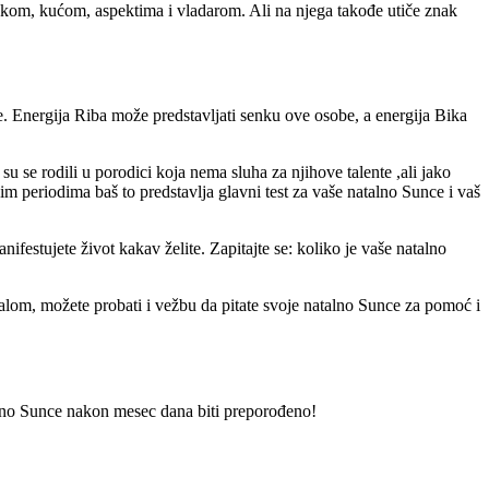
znakom, kućom, aspektima i vladarom. Ali na njega takođe utiče znak
e. Energija Riba može predstavljati senku ove osobe, a energija Bika
u se rodili u porodici koja nema sluha za njihove talente ,ali jako
im periodima baš to predstavlja glavni test za vaše natalno Sunce i vaš
estujete život kakav želite. Zapitajte se: koliko je vaše natalno
alom, možete probati i vežbu da pitate svoje natalno Sunce za pomoć i
lno Sunce nakon mesec dana biti preporođeno!