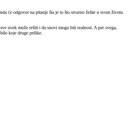
nda će odgovor na pitanje šta je to što stvarno želite u svom životu
 uvek može rešiti i da snovi mogu biti realnost. A pre svega,
bilo koje druge prilike.