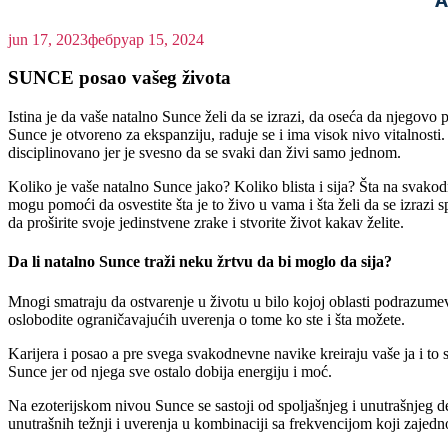
"A
jun 17, 2023
фебруар 15, 2024
SUNCE posao vašeg života
Istina je da vaše natalno Sunce želi da se izrazi, da oseća da njegovo p
Sunce je otvoreno za ekspanziju, raduje se i ima visok nivo vitalnost
disciplinovano jer je svesno da se svaki dan živi samo jednom.
Koliko je vaše natalno Sunce jako? Koliko blista i sija? Šta na svakod
mogu pomoći da osvestite šta je to živo u vama i šta želi da se izrazi 
da proširite svoje jedinstvene zrake i stvorite život kakav želite.
Da li natalno Sunce traži neku žrtvu da bi moglo da sija?
Mnogi smatraju da ostvarenje u životu u bilo kojoj oblasti podrazumeva 
oslobodite ograničavajućih uverenja o tome ko ste i šta možete.
Karijera i posao a pre svega svakodnevne navike kreiraju vaše ja i to 
Sunce jer od njega sve ostalo dobija energiju i moć.
Na ezoterijskom nivou Sunce se sastoji od spoljašnjeg i unutrašnjeg de
unutrašnih težnji i uverenja u kombinaciji sa frekvencijom koji zajedn