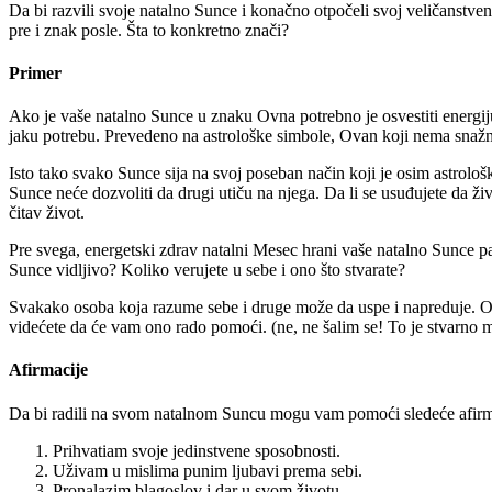
Da bi razvili svoje natalno Sunce i konačno otpočeli svoj veličanstve
pre i znak posle. Šta to konkretno znači?
Primer
Ako je vaše natalno Sunce u znaku Ovna potrebno je osvestiti energiju
jaku potrebu. Prevedeno na astrološke simbole, Ovan koji nema snažnu vo
Isto tako svako Sunce sija na svoj poseban način koji je osim astrološ
Sunce neće dozvoliti da drugi utiču na njega. Da li se usuđujete da ži
čitav život.
Pre svega, energetski zdrav natalni Mesec hrani vaše natalno Sunce pa
Sunce vidljivo? Koliko verujete u sebe i ono što stvarate?
Svakako osoba koja razume sebe i druge može da uspe i napreduje. Ona
videćete da će vam ono rado pomoći. (ne, ne šalim se! To je stvarno 
Afirmacije
Da bi radili na svom natalnom Suncu mogu vam pomoći sledeće afirma
Prihvatiam svoje jedinstvene sposobnosti.
Uživam u mislima punim ljubavi prema sebi.
Pronalazim blagoslov i dar u svom životu.