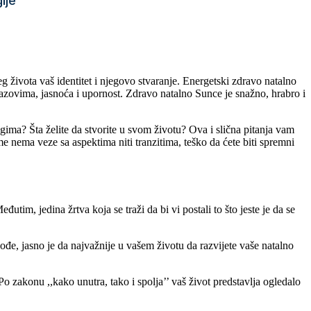
ije
šeg života vaš identitet i njegovo stvaranje. Energetski zdravo natalno
zazovima, jasnoća i upornost. Zdravo natalno Sunce je snažno, hrabro i
gima? Šta želite da stvorite u svom životu? Ova i slična pitanja vam
me nema veze sa aspektima niti tranzitima, teško da ćete biti spremni
tim, jedina žrtva koja se traži da bi vi postali to što jeste je da se
kođe, jasno je da najvažnije u vašem životu da razvijete vaše natalno
o zakonu ,,kako unutra, tako i spolja’’ vaš život predstavlja ogledalo