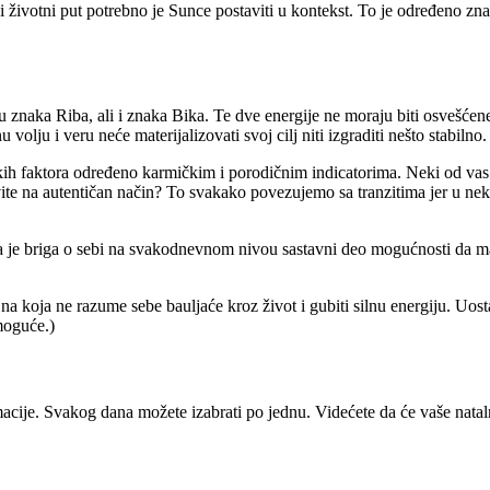
ni životni put potrebno je Sunce postaviti u kontekst. To je određeno 
 znaka Riba, ali i znaka Bika. Te dve energije ne moraju biti osvešćen
lju i veru neće materijalizovati svoj cilj niti izgraditi nešto stabilno.
kih faktora određeno karmičkim i porodičnim indicatorima. Neki od vas s
vite na autentičan način? To svakako povezujemo sa tranzitima jer u nek
 je briga o sebi na svakodnevnom nivou sastavni deo mogućnosti da manif
 koja ne razume sebe bauljaće kroz život i gubiti silnu energiju. Uost
moguće.)
cije. Svakog dana možete izabrati po jednu. Videćete da će vaše nata