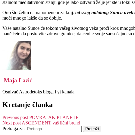
stalnom meditativnom stanju gde je lako ostvariti želje jer ste u toku 
Ono što želim da napomenem za kraj:
od svog natalnog Sunca uvek o
moći mnogo lakše da se dobije.
Vaše natalno Sunce će tokom vašeg životnog veka proći kroz mnogobro
naučićete da postravite zdrave granice, da cenite svoje saosećajno srce 
Maja Lazić
Osnivač Astrodetoks bloga i yt kanala
Kretanje članka
Previous post
POVRATAK PLANETE
Next post
ASCENDENT vaš lični brend
Pretraga za: