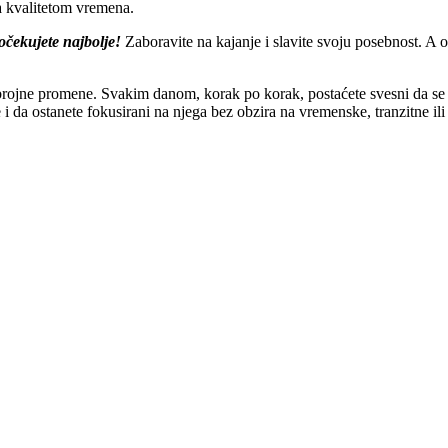
sa kvalitetom vremena.
čekujete najbolje!
Zaboravite na kajanje i slavite svoju posebnost. A o
jne promene. Svakim danom, korak po korak, postaćete svesni da se sve
i da ostanete fokusirani na njega bez obzira na vremenske, tranzitne ili 