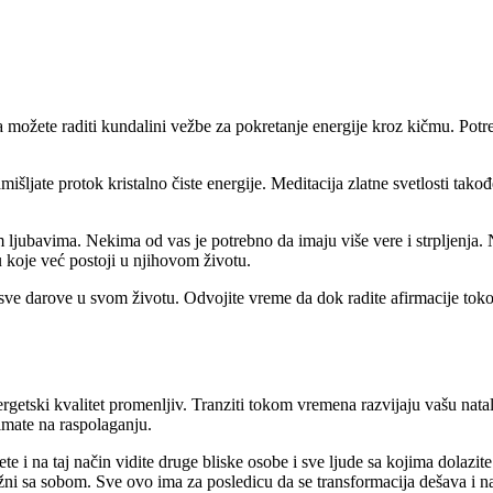
možete raditi kundalini vežbe za pokretanje energije kroz kičmu. Potreb
 zamišljate protok kristalno čiste energije. Meditacija zlatne svetlost
m ljubavima. Nekima od vas je potrebno da imaju više vere i strpljenja. 
u koje već postoji u njihovom životu.
te sve darove u svom životu. Odvojite vreme da dok radite afirmacije to
ergetski kvalitet promenljiv. Tranziti tokom vremena razvijaju vašu nata
imate na raspolaganju.
te i na taj način vidite druge bliske osobe i sve ljude sa kojima dolazi
žni sa sobom. Sve ovo ima za posledicu da se transformacija dešava i na