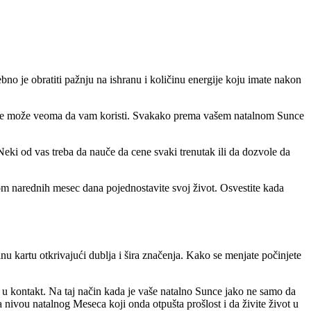
no je obratiti pažnju na ishranu i količinu energije koju imate nakon
i takođe može veoma da vam koristi. Svakako prema vašem natalnom Sunce
Neki od vas treba da nauče da cene svaki trenutak ili da dozvole da
kom narednih mesec dana pojednostavite svoj život. Osvestite kada
lnu kartu otkrivajući dublja i šira značenja. Kako se menjate počinjete
te u kontakt. Na taj način kada je vaše natalno Sunce jako ne samo da
 nivou natalnog Meseca koji onda otpušta prošlost i da živite život u