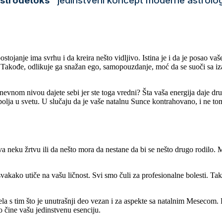
strodetoks"
jedinstveni koncept moderne astrolog
ostojanje ima svrhu i da kreira nešto vidljivo. Istina je i da je posao va
i. Takođe, odlikuje ga snažan ego, samopouzdanje, moć da se suoči sa i
nevnom nivou dajete sebi jer ste toga vredni? Šta vaša energija daje dru
spolja u svetu. U slučaju da je vaše natalnu Sunce kontrahovano, i ne to
neku žrtvu ili da nešto mora da nestane da bi se nešto drugo rodilo. Među
svakako utiče na vašu ličnost. Svi smo čuli za profesionalne bolesti. Ta
la s tim što je unutrašnji deo vezan i za aspekte sa natalnim Mesecom. P
o čine vašu jedinstvenu esenciju.