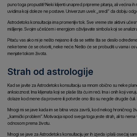
puno toga propustiti! Neki klijenti unapred pripreme pitanja, ali većina ih 
uvidima koji doleze ne postave. Univerzum uvek ,,sredi’’ da dobiju od
Astrodetoks konsultacija ima promenljiv tok. Sve vreme ste aktivni učesnik
mišljenje. Svojim učešćem i energijom oživljavate simbola koji se analizira
Pitaću vas ako mi je nešto nejasno ili da se setite šta se desilo određene
neke teme će se otvoriti, neke neće. Nešto će se probuditi u vama i osve
menjate tokom života.
Strah od astrologije
Kad se javite za Astrodetoks konsultaciju sa mnom obično su neke planete
anksioznost. Ima klijenata koji se plaše šta ću im reći. Ima i onih koji v
dolaze kod mene da provere ili potvrde ono što su negde drugde čuli. 
Mnogi mi se jave kada im se bitna veza završi, kod nekog hroničnog živ
,,karmički problem’’. Motivacija ispod svega toga jeste strah, ali to n
odnosom prema životu.
Mnogi se jave za Astrodetoks konsultaciju jer ih izjeda i plaši osećaj samo