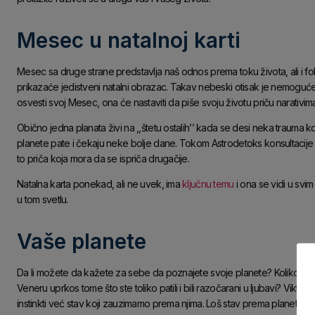
Mesec u natalnoj karti
Mesec sa druge strane predstavlja naš odnos prema toku života, ali i f
prikazaće jedistveni natalni obrazac. Takav nebeski otisak je nemoguće p
osvesti svoj Mesec, ona će nastaviti da piše svoju životu priču narativima 
Obično jedna planata živi na ,,štetu ostalih’’ kada se desi neka trauma ko
planete pate i čekaju neke bolje dane. Tokom Astrodetoks konsultacije z
to priča koja mora da se ispriča drugačije.
Natalna karta ponekad, ali ne uvek, ima
ključnu temu
i ona se vidi u svi
u tom svetlu.
Vaše planete
Da li možete da kažete za sebe da poznajete svoje planete? Koliko možete
Veneru uprkos tome što ste toliko patili i bili razočarani u ljubavi? Viktor F
instinkti već stav koji zauzimamo prema njima. Loš stav prema planeti će