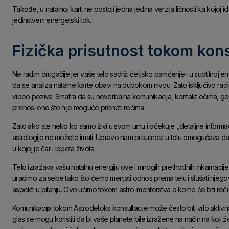
Takođe, u natalnoj karti ne postoji jedna jedina verzija ličnosti ka koj
jedinstveni energetski tok.
Fizička prisutnost tokom konsu
Ne radim drugačije jer vaše telo sadrži ćelijsko pamćenje i u suptilnoj en
da se analiza natalne karte obavi na dubokom nivou. Zato isključivo rad
video poziva. Smatra da su neverbalna komunikacija, kontakt očima, gesti
prenosi ono što nije moguće preneti rečima.
Zato ako ste neko ko samo živi u svom umu i očekuje ,,detaljne informac
astrologije ne možete imati. Upravo nam prisutnost u telu omogućava d
u kojoj je čar i lepota života.
Telo izražava vašu natalnu energiju ove i mnogih prethodnih inkarnacije
uradimo za sebe tako što ćemo menjati odnos prema telu i slušati njeg
aspekti u pitanju. Ovo učimo tokom astro-mentorstva o kome će biti reči
Komunikacija tokom Astrodetoks konsultacije može često biti vrlo aktivna 
glas se mogu koristiti da bi vaše planete bile izražene na način na koji