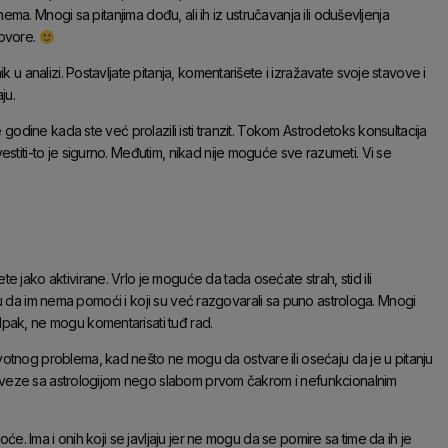
nema. Mnogi sa pitanjima dođu, ali ih iz ustručavanja ili oduševljenja
govore.
 u analizi. Postavljate pitanja, komentarišete i izražavate svoje stavove i
ju.
 godine kada ste već prolazili isti tranzit. Tokom Astrodetoks konsultacija
stiti-to je sigurno. Međutim, nikad nije moguće sve razumeti. Vi se
 jako aktivirane. Vrlo je moguće da tada osećate strah, stid ili
eruju da im nema pomoći i koji su već razgovarali sa puno astrologa. Mnogi
Ipak, ne mogu komentarisati tuđ rad.
otnog problema, kad nešto ne mogu da ostvare ili osećaju da je u pitanju
ema veze sa astrologijom nego slabom prvom čakrom i nefunkcionalnim
će. Ima i onih koji se javljaju jer ne mogu da se pomire sa time da ih je