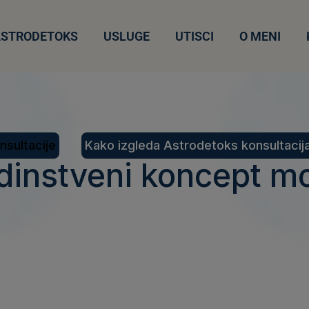
ASTRODETOKS
USLUGE
UTISCI
O MENI
nsultacije
Kako izgleda Astrodetoks konsultacij
dinstveni koncept mo