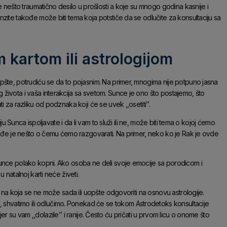
e nešto traumatično desilo u prošlosti a koje su mnogo godina kasnije i
zite takođe može biti tema koja potstiče da se odlučite za konsultaciju sa
 kartom ili astrologijom
pšte, potrudiću se da to pojasnim. Na primer, mnogima nije potpuno jasna
života i vaša interakcija sa svetom. Sunce je ono što postajemo, što
 za razliku od podznaka koji će se uvek ,,osetiti’’.
ju Sunca ispoljavate i da li vam to služi ili ne, može biti tema o kojoj ćemo
akođe je nešto o čemu ćemo razgovarati. Na primer, neko ko je Rak je ovde
Sunce polako kopni. Ako osoba ne deli svoje emocije sa porodicom i
 natalnoj karti neće živeti.
a na koja se ne može sada ili uopšte odgovoriti na osnovu astrologije.
hvatimo ili odlučimo. Ponekad će se tokom Astrodetoks konsultacije
 jer su vam ,,dolazile’’ i ranije. Često ću pričati u prvom licu o onome što