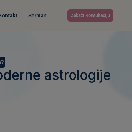
Kontakt
Serbian
Zakaži Konsultaciju
a?
derne astrologije