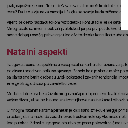
Ipak, najvažnije je ono što se dešava u vama tokom Astrodetoks konsultaci
tema? Da li se javlja neka emocija ili fizička senzacija kada pričamo o ne
Klijenti se često rasplaču tokom Astrodetoks konsultacije jer se sete se
Mnogi osete sa mnom neobjašnjivu bliskost jer po prvi put dožive da ih dr
mene dobijaju osećaj prihvatanja i kroz Astrodetoks konsultacije uče da
Natalni aspekti
Razgovaraćemo o aspektima u vašoj natalnoj karti u cilju razumevanja ka
pozitivan i negativan oblik ispoljavanja. Planeta koja je slabija može pot
sa planetama bitnih osoba su uvek pokazatelj zavisnih tendencija i mog
energetskog odnosa po završetku veze.
Međutim, bitne osobe u životu mogu značajno da promene kvalitet nata
vašem životu, ali se ne bavimo analizom njihove natalne karte i njihovih si
U mnogim natalnim kartama primetan je disbalans između energije priman
problem, da ne može da zaradi novac ili ostvari neki cilj. Ako imate neki
kao putokaz. Zdravlje i njegovo otsustvo će jasno pokazati sa čime u vaš