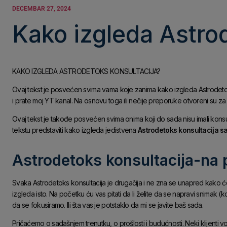
DECEMBAR 27, 2024
Kako izgleda Astro
KAKO IZGLEDA ASTRODETOKS KONSULTACIJA?
Ovaj tekst je posvećen svima vama koje zanima kako izgleda Astrodetoks k
i prate moj YT kanal. Na osnovu toga ili nečije preporuke otvoreni su za
Ovaj tekst je takođe posvećen svima onima koji do sada nisu imali konsul
tekstu predstaviti kako izgleda jedistvena
Astrodetoks
konsultacija 
Astrodetoks konsultacija-na
Svaka Astrodetoks konsultacija je drugačija i ne zna se unapred kako će
izgleda isto. Na početku ću vas pitati da li želite da se napravi snimak (ko
da se fokusiramo. Ili šta vas je potstaklo da mi se javite baš sada.
Pričaćemo o sadašnjem trenutku, o prošlosti i budućnosti. Neki klijenti