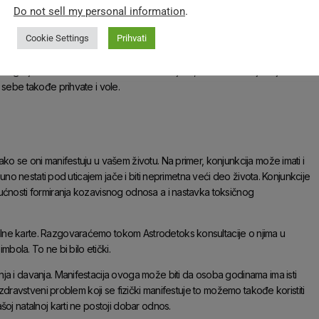
Do not sell my personal information
.
je. Šta govori vaša intuicija? Koje misli se pojavljuju kada se otvori neka
kom aspektu ili planeti?
Cookie Settings
Prihvati
be kroz moj opis. Mnogi počnu da plaču i pre nego što ja išta kažem.
ugo ljudsko biće zaista vidi takvim kakvi jesu, bez osuđivanja. Klijenti od
 sebe takođe prihvate i vole.
ko se oni manifestuju u vašem životu. Na primer, konjunkcija može imati i
puno nestati pod uticajem jače i biti neprimetna veći deo života. Konjunkcije
ućnosti formiranja kozavisnog odnosa a i nastavka toksičnog
lne karte. Razgovaraćemo tokom Astrodetoks konsultacije o njima u
mbola. To ne bi bilo etički.
ja i davanja. Manifestacija ovoga može biti da osoba godinama ima isti
 zdravstveni problem koji se fizički manifestuje to možemo takođe koristiti
oj natalnoj karti ne postoji dobar odnos.