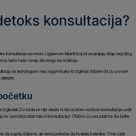
detoks konsultacija?
onsultacija sa mnom. Uglavnom klijenti koji mi se javljaju čitaju moj blog
 moj način rada i znaju šta mogu da očekuju.
taciju sa astrologom i nisu sigurni kako to izgleda. Ističem da ću u ovom
sa mnom
.
 početku
 izgledati. Do sada se nije desilo ni da sa istom osobom konsultacija uvek
ji će vam biti poslat nakon konsultacije). Obično ću vas pitati na šta želite
 vole da zapišu datume, ali nema potrebe da hvatate beleške. Time ćete