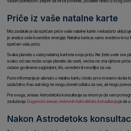
vašom potrebom i željom da mi se poverite, podelite nešto iz svog živo
Priče iz vaše natalne karte
Moj zadatak je da ispričam priče vaše natalne karte i nekada to uključuje
je analiza vaše kosmičke energije. Natalna karta je samo sredstvo kroz 
ispričam vašu priču.
Svaka planeta u vašoj natalnoj karti ima svoju priču. Ne žele uvek sve pl
svako od nas može svoje planete da oseti, većina ne zna njihove priče. N
ostaće godinama zaglavljeni, tihi, uvređeni ili nevidljivi za vas.
Puno informacija je utisnuto u natalnu kartu i često prvo moramo dosta t
sada bitno. Kao astrolog ne mogu doneti odluku za vas, ali mogu pomoći
Pre svega, smisao Astrodetoks konsultacija sa mnom je da vam pomogne
zaduženja.
Dugoročni smisao redovnih Astrodetoks konsultacija
je da u 
Nakon Astrodetoks konsultac