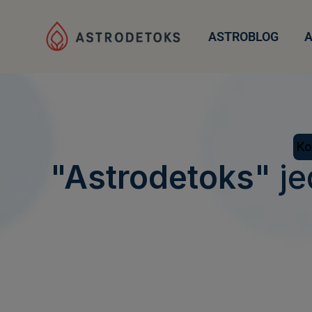
ASTROBLOG
Ko
"Astrodetoks"
je