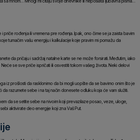
ta sa mnom… Mnogi mi čitaju svoje dnevnike ili neposlata ljubavna pisma…
 i priče rođenja ili vremena pre rođenja. Ipak, ono čime se ja zaista bavim
koje tumačim vašu energiju i kalkulacije koje pravim mi pomažu da
anete da pričaju i sadržaj natalne karte se ne može forsirati. Međutim, iako
eće se sve priče ispričati ili osvestiti tokom vašeg života. Neki delovi
oga iz prošlosti da rasklonimo da bi mogli uopšte da se bavimo onim što je
 da razumete sebe i na taj način donesete odluku koja će vam služiti.
m da se setite sebe na nivoim koji prevazilaze posao, veze, uloge,
sebi aktivirate deo energije koji zna Vaš Put.
ije