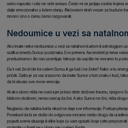
neko napustio i više ne vide smisao. Često mi se javljaju osobe kojima s
dalje emocionalno u lošem stanju. (Ne)svesni strah vezan za buduće tran
mnom i ono o čemu ćemo razgovarati.
Nedoumice u vezi sa natalnom
Ako imate neke nedoumice u vezi sa natalnom kartom ili astrologijom uo
razlika između Sunca i podznaka. Evo primera. Ascendent je tema vašeg 
preduzimamo i što nas uzemljuje. Istina je da uopšte ne moramo to postati
Da li vaš život ide ka vašem Suncu ili ga baš i ne živite? Kako vi tu energi
pričati. Zašto je za vas izazovno da imate Sunce u tom znaku i kući, t
da bi iskusio sve nivoe emocija.
Ali ako skoro ništa ne oseća jer je kao dete doživeo traumu, njegovo 
bliskom okolinom, nema osećaj da živi. A ako Sunce ne živi, ništa drugo u
Naglasiću da natalna karta nikad ne daje sve informacije. Postoje pitanj
Ponekad da bi se došlo do odgovora moramo nešto drugo da uradimo, s
pojaviti scene situacija ili slike koje ću vam opisati i koje ćete prepoznati
prolazite i uživeti se u ulogu vas i vašeg života.