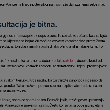
oj idete. Postoje na hiljade puteva koji nam pomažu da razumemo sebe i naš
ltacija je bitna.
ergiji nosi informacije kroz slojeve aure. Tu se nalaze sećanja koja su ključ
im sa klijentima sa kojima ću moći da ostvarim kontakt online putem Zoom
kulacija, ton glasa i mimika podjednako bitni u analizi natalne karte. To
ije’’ iz natalne karte, a nema dobar
kontakt sa telom
, duboku korist od
a razumemo svoju kosmičku prirodu u datom trenutku i njenu promenljivost
, u svakom trenutku. Kroz natalnu kartu i tranzite puno toga možemo da
ove poruke. Tako možemo pomoći sebi na opipljiv način kada su natalni
 u nastavku teksta.
i brza, ponekad spora i nežna. Pesnički jezik, različit govor i promenljiv
 žele. Ponekad se smejemo i šalimo. Često konsultacija bude isprepletana