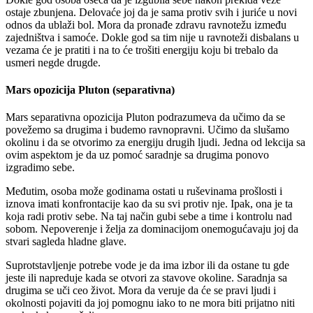
ostaje zbunjena. Delovaće joj da je sama protiv svih i juriće u novi
odnos da ublaži bol. Mora da pronađe zdravu ravnotežu između
zajedništva i samoće. Dokle god sa tim nije u ravnoteži disbalans u
vezama će je pratiti i na to će trošiti energiju koju bi trebalo da
usmeri negde drugde.
Mars opozicija Pluton (separativna)
Mars separativna opozicija Pluton podrazumeva da učimo da se
povežemo sa drugima i budemo ravnopravni. Učimo da slušamo
okolinu i da se otvorimo za energiju drugih ljudi. Jedna od lekcija sa
ovim aspektom je da uz pomoć saradnje sa drugima ponovo
izgradimo sebe.
Međutim, osoba može godinama ostati u ruševinama prošlosti i
iznova imati konfrontacije kao da su svi protiv nje. Ipak, ona je ta
koja radi protiv sebe. Na taj način gubi sebe a time i kontrolu nad
sobom. Nepoverenje i želja za dominacijom onemogućavaju joj da
stvari sagleda hladne glave.
Suprotstavljenje potrebe vode je da ima izbor ili da ostane tu gde
jeste ili napreduje kada se otvori za stavove okoline. Saradnja sa
drugima se uči ceo život. Mora da veruje da će se pravi ljudi i
okolnosti pojaviti da joj pomognu iako to ne mora biti prijatno niti