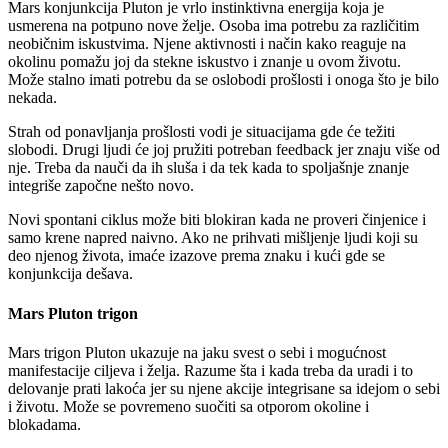
Mars konjunkcija Pluton je vrlo instinktivna energija koja je
usmerena na potpuno nove želje. Osoba ima potrebu za različitim
neobičnim iskustvima. Njene aktivnosti i način kako reaguje na
okolinu pomažu joj da stekne iskustvo i znanje u ovom životu.
Može stalno imati potrebu da se oslobodi prošlosti i onoga što je bilo
nekada.
Strah od ponavljanja prošlosti vodi je situacijama gde će težiti
slobodi. Drugi ljudi će joj pružiti potreban feedback jer znaju više od
nje. Treba da nauči da ih sluša i da tek kada to spoljašnje znanje
integriše započne nešto novo.
Novi spontani ciklus može biti blokiran kada ne proveri činjenice i
samo krene napred naivno. Ako ne prihvati mišljenje ljudi koji su
deo njenog života, imaće izazove prema znaku i kući gde se
konjunkcija dešava.
Mars Pluton trigon
Mars trigon Pluton ukazuje na jaku svest o sebi i mogućnost
manifestacije ciljeva i želja. Razume šta i kada treba da uradi i to
delovanje prati lakoća jer su njene akcije integrisane sa idejom o sebi
i životu. Može se povremeno suočiti sa otporom okoline i
blokadama.