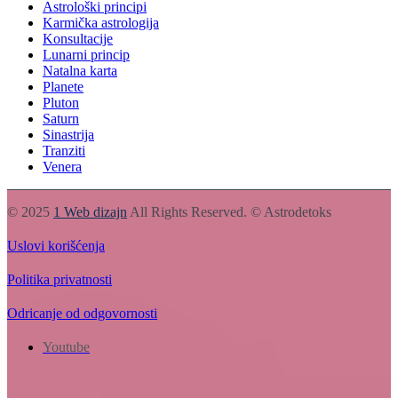
Astrološki principi
Karmička astrologija
Konsultacije
Lunarni princip
Natalna karta
Planete
Pluton
Saturn
Sinastrija
Tranziti
Venera
© 2025
1 Web dizajn
All Rights Reserved. © Astrodetoks
Uslovi korišćenja
Politika privatnosti
Odricanje od odgovornosti
Youtube