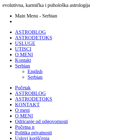
evolutivna, karmička i psihološka astrologija
Main Menu - Serbian
ASTROBLOG
ASTRODETOKS
USLUGE
UTISCI
O MENI
Kontakt
Serbian
English
Serbian
Početak
ASTROBLOG
ASTRODETOKS
KONTAKT
O meni
O MENI
Odricanje od odgovornosti
Početna n
Politika privatnosti
Uslovi korišćenja