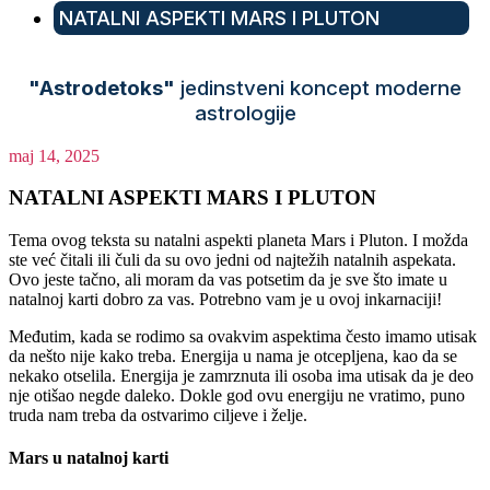
NATALNI ASPEKTI MARS I PLUTON
"Astrodetoks"
jedinstveni koncept moderne
astrologije
maj 14, 2025
NATALNI ASPEKTI MARS I PLUTON
Tema ovog teksta su natalni aspekti planeta Mars i Pluton. I možda
ste već čitali ili čuli da su ovo jedni od najtežih natalnih aspekata.
Ovo jeste tačno, ali moram da vas potsetim da je sve što imate u
natalnoj karti dobro za vas. Potrebno vam je u ovoj inkarnaciji!
Međutim, kada se rodimo sa ovakvim aspektima često imamo utisak
da nešto nije kako treba. Energija u nama je otcepljena, kao da se
nekako otselila. Energija je zamrznuta ili osoba ima utisak da je deo
nje otišao negde daleko. Dokle god ovu energiju ne vratimo, puno
truda nam treba da ostvarimo ciljeve i želje.
Mars u natalnoj karti