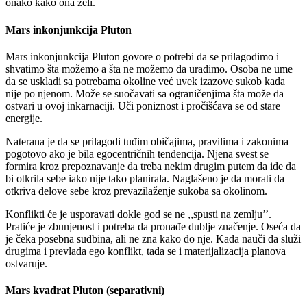
onako kako ona želi.
Mars inkonjunkcija Pluton
Mars inkonjunkcija Pluton govore o potrebi da se prilagodimo i
shvatimo šta možemo a šta ne možemo da uradimo. Osoba ne ume
da se uskladi sa potrebama okoline već uvek izazove sukob kada
nije po njenom. Može se suočavati sa ograničenjima šta može da
ostvari u ovoj inkarnaciji. Uči poniznost i pročišćava se od stare
energije.
Naterana je da se prilagodi tuđim običajima, pravilima i zakonima
pogotovo ako je bila egocentričnih tendencija. Njena svest se
formira kroz prepoznavanje da treba nekim drugim putem da ide da
bi otkrila sebe iako nije tako planirala. Naglašeno je da morati da
otkriva delove sebe kroz prevazilaženje sukoba sa okolinom.
Konflikti će je usporavati dokle god se ne ,,spusti na zemlju’’.
Pratiće je zbunjenost i potreba da pronađe dublje značenje. Oseća da
je čeka posebna sudbina, ali ne zna kako do nje. Kada nauči da služi
drugima i prevlada ego konflikt, tada se i materijalizacija planova
ostvaruje.
Mars kvadrat Pluton (separativni)