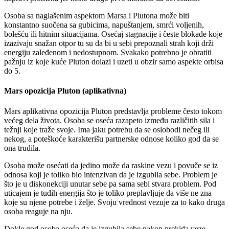
Osoba sa naglašenim aspektom Marsa i Plutona može biti
konstantno suočena sa gubicima, napuštanjem, smrći voljenih,
bolešću ili hitnim situacijama. Osećaj stagnacije i česte blokade koje
izazivaju snažan otpor tu su da bi u sebi prepoznali strah koji drži
energiju zaleđenom i nedostupnom. Svakako potrebno je obratiti
pažnju iz koje kuće Pluton dolazi i uzeti u obzir samo aspekte orbisa
do 5.
Mars opozicija Pluton (aplikativna)
Mars aplikativna opozicija Pluton predstavlja probleme često tokom
većeg dela života. Osoba se oseća razapeto između različitih sila i
težnji koje traže svoje. Ima jaku potrebu da se oslobodi nečeg ili
nekog, a poteškoće karakterišu partnerske odnose koliko god da se
ona trudila.
Osoba može osećati da jedino može da raskine vezu i povuče se iz
odnosa koji je toliko bio intenzivan da je izgubila sebe. Problem je
što je u diskonekciji unutar sebe pa sama sebi stvara problem. Pod
uticajem je tuđih energija što je toliko preplavljuje da više ne zna
koje su njene potrebe i želje. Svoju vrednost vezuje za to kako druga
osoba reaguje na nju.
Dokle god osoba oseća da je izgubila sebe nakon prekida veze