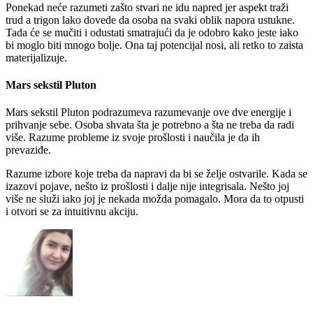
Ponekad neće razumeti zašto stvari ne idu napred jer aspekt traži
trud a trigon lako dovede da osoba na svaki oblik napora ustukne.
Tada će se mučiti i odustati smatrajući da je odobro kako jeste iako
bi moglo biti mnogo bolje. Ona taj potencijal nosi, ali retko to zaista
materijalizuje.
Mars sekstil Pluton
Mars sekstil Pluton podrazumeva razumevanje ove dve energije i
prihvanje sebe. Osoba shvata šta je potrebno a šta ne treba da radi
više. Razume probleme iz svoje prošlosti i naučila je da ih
prevaziđe.
Razume izbore koje treba da napravi da bi se želje ostvarile. Kada se
izazovi pojave, nešto iz prošlosti i dalje nije integrisala. Nešto joj
više ne služi iako joj je nekada možda pomagalo. Mora da to otpusti
i otvori se za intuitivnu akciju.