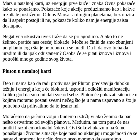
Mars u natalnoj karti, uz energiju prve kuće i znaka Ovna pokazaće
kako se ponašamo. Pokazaće koje akcije preduzimamo kao i kakve
rezultate postižemo. Odnos Marsa sa drugim planetama, bez obzira
da li aspekt postoji ili ne, pokazaće koliko nam je energije zaista
dostupno.
Negativna iskustva uvek traže da se prilagodimo. A ako to ne
želimo, pratiće nas osećaj blokade. Može se činiti da smo zbunjeni
po pitanju toga šta je potrebno da se uradi. Da li da ovo treba da
uradim ili da ipak odustanem? Osoba će se pitati iznova i iznova i
potrošiti mnoge godine svog života.
Pluton u natalnoj karti
Deo u nama kao da radi protiv nas jer Pluton predstavlja duboku
težnju i energiju koja će blokirati, usporiti i odložiti manifestaciju
koliko god da smo mi dali sve od sebe. Pluton će pokazati situacije u
kojima moramo postati svesni nečeg što je u nama uspavano a što je
potrebno da prihvatimo da to jesmo mi.
Moraćemo da jačamo volju i budemo izdržljivi ako želimo da bar
nešto ostvarimo od svojih planova. Međutim, na tom putu će nas
pratiti i razni emocionalni šokovi. Ovi šokovi ukazuju na šeme
ponašanja i životne situacije koje nasilno uklanjaju mogućnosti da se
napravi promena jer nešto drugo prvo moramo da osvestimo.