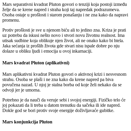
Mars separativni kvadrat Pluton govori o tenziji koja postoji između
želje da se krene napred i straha koji taj napredak podrazumeva.
Osoba ostaje u prošlosti i starom ponašanju i ne zna kako da napravi
promenu.
Protiv prošlosti je sve u njenom biću ali to jedino zna. Kriza je prati
uz potrebu da iskusi nešto novo i stvori novu životnu realnost. Ima
utisak sudbine koja oblikuje njen život, ali ne onako kako bi htela.
Jaka sećanja iz prošlih života gde stvari nisu ispale dobre po nju
dolaze u obliku ljudi i emocija u ovoj inkarnaciji.
Mars kvadrat Pluton (aplikativni)
Mars aplikativni kvadrat Pluton govori o aktivnoj krizi i nesvesnom
strahu. Osoba se plaši i ne zna kako da krene napred pa biva
povučena nazad. U njoj je stalna borba od koje želi nekako da se
odvoji jer je umorna.
Potrebno je da nauči da veruje sebi i svojoj energiji. Fizičko telo će
joj pokazati da li treba u datom trenutku da sačeka ili ide napred.
Dokle god se bori protiv svoje energije doživljavaće gubitke.
Mars konjunkcija Pluton