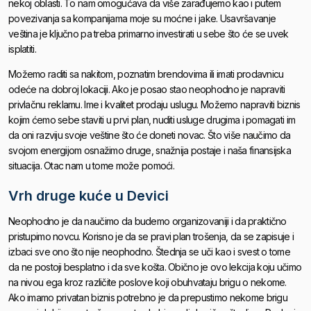
nekoj oblasti. To nam omogućava da više zarađujemo kao i putem
povezivanja sa kompanijama moje su moćne i jake. Usavršavanje
veština je ključno pa treba primarno investirati u sebe što će se uvek
isplatiti.
Možemo raditi sa nakitom, poznatim brendovima ili imati prodavnicu
odeće na dobroj lokaciji. Ako je posao stao neophodno je napraviti
privlačnu reklamu. Ime i kvalitet prodaju uslugu. Možemo napraviti biznis
kojim ćemo sebe staviti u prvi plan, nuditi usluge drugima i pomagati im
da oni razviju svoje veštine što će doneti novac. Što više naučimo da
svojom energijom osnažimo druge, snažnija postaje i naša finansijska
situacija. Otac nam u tome može pomoći.
Vrh druge kuće u Devici
Neophodno je da naučimo da budemo organizovaniji i da praktično
pristupimo novcu. Korisno je da se pravi plan trošenja, da se zapisuje i
izbaci sve ono što nije neophodno. Štednja se uči kao i svest o tome
da ne postoji besplatno i da sve košta. Obično je ovo lekcija koju učimo
na nivou ega kroz različite poslove koji obuhvataju brigu o nekome.
Ako imamo privatan biznis potrebno je da prepustimo nekome brigu