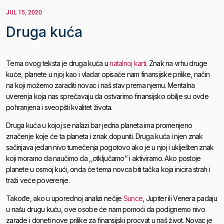
JUL 15, 2020
Druga kuća
Tema ovog teksta je druga kuća u
natalnoj karti
. Znak na vrhu druge
kuće, planete u njoj kao i vladar opisaće nam finansijske prilike, način
na koji možemo zaraditi novac i naš stav prema njemu. Mentalna
uverenja koja nas sprečavaju da ostvarimo finansijsko obilje su ovde
pohranjena i sveopšti kvalitet života.
Druga kuća u kojoj se nalazi bar jedna planeta ima promenjeno
značenje koje će ta planeta i znak dopuniti. Druga kuća i njen znak
sačinjava jedan nivo tumečenja pogotovo ako je u njoj i uklješten znak
koji moramo da naučimo da ,,otključamo’’ i aktiviramo. Ako postoje
planete u osmoj kući, onda će tema novca biti tačka koja inicira strah i
traži veće poverenje.
Takođe, ako u uporednoj analizi nečije
Sunce
, Jupiter ili Venera padaju
u našu drugu kuću, ove osobe će nam pomoći da podignemo nivo
zarade i doneti nove prilike za finansijski procvat u naš život. Novac je