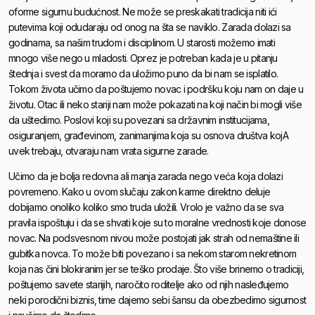
oforme sigurnu budućnost. Ne može se preskakati tradicija niti ići
putevima koji odudaraju od onog na šta se naviklo. Zarada dolazi sa
godinama, sa našim trudom i disciplinom. U starosti možemo imati
mnogo više nego u mladosti. Oprez je potreban kada je u pitanju
štednja i svest da moramo da uložimo puno da bi nam se isplatilo.
Tokom života učimo da poštujemo novac i podršku koju nam on daje u
životu. Otac ili neko stariji nam može pokazati na koji način bi mogli više
da uštedimo. Poslovi koji su povezani sa državnim institucijama,
osiguranjem, građevinom, zanimanjima koja su osnova društva kojA
uvek trebaju, otvaraju nam vrata sigurne zarade.
Učimo da je bolja redovna ali manja zarada nego veća koja dolazi
povremeno. Kako u ovom slučaju zakon karme direktno deluje
dobijamo onoliko koliko smo truda uložili. Vrolo je važno da se sva
pravila ispoštuju i da se shvati koje su to moralne vrednosti koje donose
novac. Na podsvesnom nivou može postojati jak strah od nemaštine ili
gubitka novca. To može biti povezano i sa nekom starom nekretinom
koja nas čini blokiranim jer se teško prodaje. Što više brinemo o tradiciji,
poštujemo savete starijih, naročito roditelje ako od njih nasleđujemo
neki porodični biznis, time dajemo sebi šansu da obezbedimo sigurnost