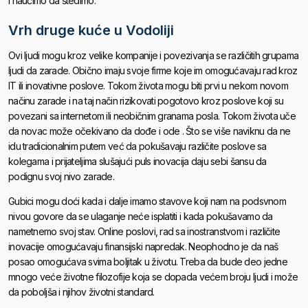
i naučimo da štedimo.
Vrh druge kuće u Vodoliji
Ovi ljudi mogu kroz velike kompanije i povezivanja se različitih grupama
ljudi da zarade. Obično imaju svoje firme koje im omogućavaju rad kroz
IT ili inovativne poslove. Tokom života mogu biti prvi u nekom novom
načinu zarade i na taj način rizikovati pogotovo kroz poslove koji su
povezani sa internetom ili neobičnim granama posla. Tokom života uče
da novac može očekivano da dođe i ode . Što se više naviknu da ne
idu tradicionalnim putem već da pokušavaju različite poslove sa
kolegama i prijateljima slušajući puls inovacija daju sebi šansu da
podignu svoj nivo zarade.
Gubici mogu doći kada i dalje imamo stavove koji nam na podsvnom
nivou govore da se ulaganje neće isplatiti i kada pokušavamo da
nametnemo svoj stav. Online poslovi, rad sa inostranstvom i različite
inovacije omogućavaju finansijski napredak. Neophodno je da naš
posao omogućava svima boljitak u životu. Treba da bude deo jedne
mnogo veće životne filozofije koja se dopada većem broju ljudi i može
da poboljša i njihov životni standard.