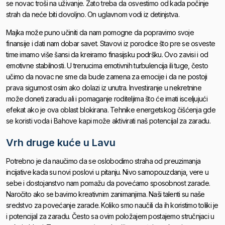
se novac troši na uživanje. Zato treba da osvestimo od kada počinje
strah da neće biti dovoljno. On uglavnom vodi iz detinjstva.
Majka može puno učiniti da nam pomogne da popravimo svoje
finansije i dati nam dobar savet. Stavovi iz porodice što pre se osveste
time imamo više šansi da kreiramo finasijsku podršku. Ovo zavisi i od
emotivne stabilnosti. U trenucima emotivnih turbulencija ili tuge, često
učimo da novac ne sme da bude zamena za emocije i da ne postoji
prava sigurnost osim ako dolazi iz unutra. Investiranje u nekretnine
može doneti zaradu ali i pomaganje roditeljima što će imati isceljujući
efekat ako je ova oblast blokirana. Tehnike energetskog čišćenja gde
se koristi voda i Bahove kapi može aktivirati naš potencijal za zaradu.
Vrh druge kuće u Lavu
Potrebno je da naučimo da se oslobodimo straha od preuzimanja
incijative kada su novi poslovi u pitanju. Nivo samopouzdanja, vere u
sebe i dostojanstvo nam pomažu da povećamo sposobnost zarade.
Naročito ako se bavimo kreativnim zanimanjima. Naši talenti su naše
sredstvo za povećanje zarade. Koliko smo naučili da ih koristimo toliki je
i potencijal za zaradu. Često sa ovim položajem postajemo stručnjaci u