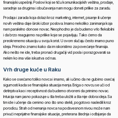
finansijski uspešniji. Poslovi koji se tiču komunikacijskih veština, prodaje,
saradnje sa drugima i obučavanja nam mogu doneti prilike za zaradu.
Prodaja i zarada koja dolazi kroz marketing, internet, pisanje ili učenje
novih veština daje široki izbor poslova. Imamo nekoliko zanimanja koja
nam paralelno donose novac. Neophodno je da budemo vrlo fleksibilni
i da brzo reagujemo na prilike koje se pojavljuju. Tako ćemo da
preokrenemo situaciju u svoju korist. U ovom slučaju često imamo puno
ideja. Prirodno znamo kako da im iskoristimo za povećanje finansija.
Ako nešto ne ide, treba pronaći drugačiji vid posla i porazgovarati sa
nekim ko ima više iskustva od nas.
Vrh druge kuće u Raku
Kako se osećamo toliko novca i imamo, ali i učimo da ne gubimo osećaj
sigurnosti kada se finansijska situacija menja. Briga o novcu se uči od
detinjstva kao i receptivnost da budemo otvoreni da primimo novac.
Intuicija nam jasno pokazuje u šta treba uložiti a šta nije dobra ideja. Sa
tim ide i učenje da cenimo ono što smo stekli, pogotovo nasledili kroz
porodicu. Strah od nemanja novca na podsvesnom nivou može nam
privući neprijatne finansijske situacije, preterana štednja i odbijanje da