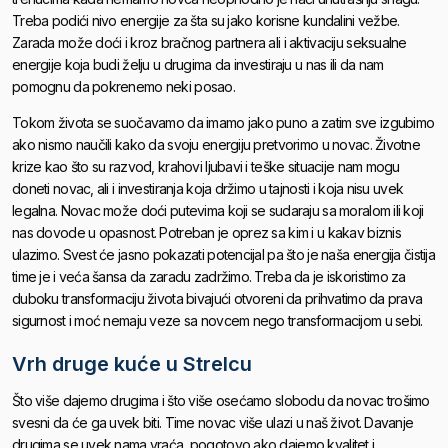
Treba podići nivo energije za šta su jako korisne kundalini vežbe.
Zarada može doći i kroz bračnog partnera ali i aktivaciju seksualne
energije koja budi želju u drugima da investiraju u nas ili da nam
pomognu da pokrenemo neki posao.
Tokom života se suočavamo da imamo jako puno a zatim sve izgubimo
ako nismo naučili kako da svoju energiju pretvorimo u novac. Životne
krize kao što su razvod, krahovi ljubavi i teške situacije nam mogu
doneti novac, ali i investiranja koja držimo u tajnosti i koja nisu uvek
legalna. Novac može doći putevima koji se sudaraju sa moralom ili koji
nas dovode u opasnost. Potreban je oprez sa kim i u kakav biznis
ulazimo. Svest će jasno pokazati potencijal pa što je naša energija čistija
time je i veća šansa da zaradu zadržimo. Treba da je iskoristimo za
duboku transformaciju života bivajući otvoreni da prihvatimo da prava
sigurnost i moć nemaju veze sa novcem nego transformacijom u sebi.
Vrh druge kuće u Strelcu
Što više dajemo drugima i što više osećamo slobodu da novac trošimo
svesni da će ga uvek biti. Time novac više ulazi u naš život. Davanje
drugima se uvek nama vraća, pogotovo ako dajemo kvalitet i