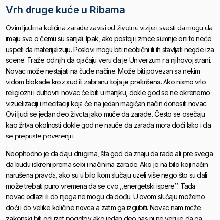
Vrh druge kuće u Ribama
Ovim ljudima količina zarade zavisi od životne vizije i svesti da mogu da
imaju sve o čemu su sanjali. Ipak, ako postoji i zrnce sumnje oni to neće
uspeti da materijalizuju. Poslovi mogu biti neobični ili ih stavljati negde iza
scene. Traže od njih da ojačaju veru da je Univerzum na njihovoj strani.
Novac može nestajati na čude načine. Može biti povezan sa nekim
vidom blokade kroz sud ili zabranu koja je prekršena. Ako nismo vrlo
religiozni i duhovni novac će biti u manjku, dokle god se ne okrenemo
vizuelizaciji i meditaciji koja će na jedan magičan način donositi novac.
Ovi ljudi se jedan deo života jako muče da zarade. Često se osečaju
kao žrtva okolnosti dokle god ne nauče da zarada mora doći lako i da
se prepuste poverenju.
Neophodno je da daju drugima, šta god da znaju da rade ali pre svega
da budu iskreni prema sebi i načinima zarade. Ako je na bilo koji način
narušena pravda, ako su u bilo kom slučaju uzeli više nego što su dali
može trebati puno vremena da se ovo ,,energetski ispere’’. Tada
novac odlazi ili do njega ne mogu da dođu. U ovom slučaju možemo
doći i do velike količine novca a zatim ga izgubiti. Novac nam može
zakonski biti oduzet pogotov ako jedan deo nas ni ne veruje da ga