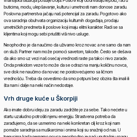
finansijska situacija postaje bolja. Poslovi koji obuhvataju lepotu, rad u
buticima, modu, ulepšavanje, kulturu i umetnosti nam donose zaradu.
Poslovna partnerstva jačaju naš potencijal za zaradu. Pogotovo ako
ova saradnja obuhvata organizaciju kulturnih događaja, prodaju
umetničkih predmeta ili poslove koji imaju elitni karakter. Radi se sa
klijentima koji mogu sebi priuštiti viši nivo usluge.
Neophodno je da naučimo da uživamo kroz novac a ne samo da nam
on služi. Partner nam može pomoći savetom, takođe. Često se dešava
da ako smo uz vezi naš osećaj vrednosti raste pa tako i nivo zarade.
Onda prekidom veze to može da se odrazi na manju količinu novca,
sve dok ne naučimo da novac ne poistovećujemo sa ličnom
vrednošću. Treba da osvestimo da smo potpuni bez obzira šta imali ili
šta nam i dalje na neki način nedostaje.
Vrh druge kuće u Škorpiji
Ako imate dobru ideju za zaradu zadržite je za sebe. Tako nećete u
startu uzaludno potrošiti njenu energiju. Strastvena potreba da
zarađujemo, da se usmerimo na neki konkretan cilj kroz koji nam
pomaže saradnja sa muškarcima i onima koji su snažniji od nas. U
trenucima kada nemamo novca neophodno je naći unutrašnju snagu.