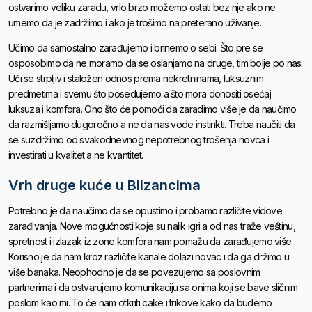
ostvarimo veliku zaradu, vrlo brzo možemo ostati bez nje ako ne
umemo da je zadržimo i ako je trošimo na preterano uživanje.
Učimo da samostalno zarađujemo i brinemo o sebi. Što pre se
osposobimo da ne moramo da se oslanjamo na druge, tim bolje po nas.
Uči se strpljiv i staložen odnos prema nekretninama, luksuznim
predmetima i svemu što posedujemo a što mora donositi osećaj
luksuza i komfora. Ono što će pomoći da zaradimo više je da naučimo
da razmišljamo dugoročno a ne da nas vode instinkti. Treba naučiti da
se suzdržimo od svakodnevnog nepotrebnog trošenja novca i
investirati u kvalitet a ne kvantitet.
Vrh druge kuće u Blizancima
Potrebno je da naučimo da se opustimo i probamo različite vidove
zarađivanja. Nove mogućnosti koje su nalik igri a od nas traže veštinu,
spretnost i izlazak iz zone komfora nam pomažu da zarađujemo više.
Korisno je da nam kroz različite kanale dolazi novac i da ga držimo u
više banaka. Neophodno je da se povezujemo sa poslovnim
partnerima i da ostvarujemo komunikaciju sa onima koji se bave sličnim
poslom kao mi. To će nam otkriti cake i trikove kako da budemo