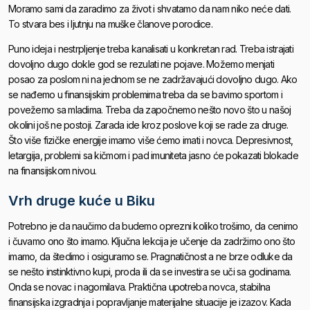
Moramo sami da zaradimo za život i shvatamo da nam niko neće dati.
To stvara bes i ljutnju na muške članove porodice.
Puno ideja i nestrpljenje treba kanalisati u konkretan rad. Treba istrajati
dovoljno dugo dokle god se rezulati ne pojave. Možemo menjati
posao za poslom ni na jednom se ne zadržavajući dovoljno dugo. Ako
se nađemo u finansijskim problemima treba da se bavimo sportom i
povežemo sa mladima. Treba da započnemo nešto novo što u našoj
okolini još ne postoji. Zarada ide kroz poslove koji se rade za druge.
Što više fizičke energije imamo više ćemo imati i novca. Depresivnost,
letargija, problemi sa kičmom i pad imuniteta jasno će pokazati blokade
na finansijskom nivou.
Vrh druge kuće u Biku
Potrebno je da naučimo da budemo oprezni koliko trošimo, da cenimo
i čuvamo ono što imamo. Ključna lekcija je učenje da zadržimo ono što
imamo, da štedimo i osiguramo se. Pragnatičnost a ne brze odluke da
se nešto instinktivno kupi, proda ili da se investira se uči sa godinama.
Onda se novac i nagomilava. Praktična upotreba novca, stabilna
finansijska izgradnja i popravljanje materijalne situacije je izazov. Kada