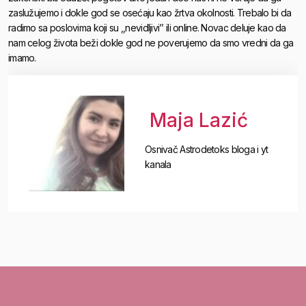
zaslužujemo i dokle god se osećaju kao žrtva okolnosti. Trebalo bi da
radimo sa poslovima koji su ,,nevidljivi’’ ili online. Novac deluje kao da
nam celog života beži dokle god ne poverujemo da smo vredni da ga
imamo.
Maja Lazić
Osnivač Astrodetoks bloga i yt
kanala