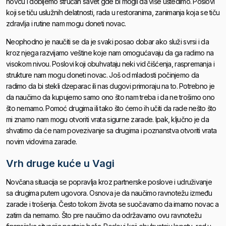
novcu i dobijemo stručan savet gde bi mogli da više uštedimo. Poslovi
koji se tiču uslužnih delatnosti, rada u restoranima, zanimanja koja se tiču
zdravlja i rutine nam mogu doneti novac.
Neophodno je naučiti se da je svaki posao dobar ako služi svrsi i da
kroz njega razvijamo veštine koje nam omogućavaju da ga radimo na
visokom nivou. Poslovi koji obuhvataju neki vid čišćenja, raspremanja i
strukture nam mogu doneti novac. Još od mladosti počinjemo da
radimo da bi stekli dzeparac ili nas dugovi primoraju na to. Potrebno je
da naučimo da kupujemo samo ono što nam treba i da ne trošimo ono
što nemamo. Pomoć drugima ili tako što ćemo ih učiti da rade nešto što
mi znamo nam mogu otvoriti vrata sigurne zarade. Ipak, ključno je da
shvatimo da će nam povezivanje sa drugima i poznanstva otvoriti vrata
novim vidovima zarade.
Vrh druge kuće u Vagi
Novčana situacija se popravlja kroz partnerske poslove i udruživanje
sa drugima putem ugovora. Osnova je da naučimo ravnotežu između
zarade i trošenja. Često tokom života se suočavamo da imamo novac a
zatim da nemamo. Što pre naučimo da održavamo ovu ravnotežu