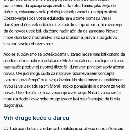
pomažemo da ojačaju svoju životnu filozofiju. Imamo jaku želju da
stičemo, ostvarimo visoki položaj i najbolju zaradu u svojoj profesiji.
Obrazovanje i doživotna edukacija nam u tome pomažu. Vera i
darežljivost će uvek odblokirati zaradu koja nije idealna, ali i uverenje
da će novca uvek biti i da ćemo naći način da ga zaradimo. Novac
može doći kroz inostranstvo, rad sa stranicima, prava, a pogotovo
turizam i visoko obrazovanje.
Ako se suočavamo sa poteškoćama u zaradi može nam biti korisno da
prođemo kroz neki vid edukacije. Možemo čak i da otputujemo što će
nas naučiti pozitivnoj životnoj filozofiji i duhovnim principima privlačenja
novca. Ovi ljudi mogu čuda da naprave razumevanjem koncepta
,,zakona privlačenja’’ dok svoju životnu filozifiju korisne na praktičnom
nivou i žive u skladu sa tim. Moral i etičko ponašanje je osnova za veliki
novac. Ono što učimo je da veće nije uvek bolje. Naša životna sreća
mora da dođe i kroz neke druge izvore koji nisu finansijski da bi bila
dugotrajna.
Vrh druge kuće u Jarcu
Ovi ljudi uče da kroz vredan rad i realističnu upotrebu onoga što imaju