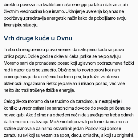
direktno povezan sa kvalitetom naše energije pa tako i čakrama, ali i
životnim vrednostima koje imamo. Uklanjenje uverenja koja nas ne
podržavaju predstavlja energetski način kako da poboljšamo svoju
finansijsku situaciju.
Vrh druge kuće u Ovnu
Treba da reagujemo u pravo vreme i da rizikujemo kada se prava
prilika pojavi. Dokle god se okleva i čeka, prilike se ne pojavljuju.
Moramo sami da pronađemo posao koji uglavnom podrazumeva fizički
rad ili napor da bi se zaradilo. Obično su to novi poslovi koji nam
pomogućavaju da u nečemu budemo prvi, koji traže visok nivo
aktivnosti i angažmana. Retko je pasivan ili misaoni posao, već više
nešto što traži trošenje fizičke energije.
Celog života moramo da se trudimo da zaradimo, ali nestrpljenje i
konflikti u vrednostima i sa saradnicima dovode do svađe pri čemu se
novac gubi. Ako želimo na određeni način da zarađujemo treba odmah
da krenemo u realizaciju. Možemo biti poznati po tome da imamo na
stotine planova a da nismo ostvarili niti jedan. Poslovi koji donose
zaradu su svi koji su vezani za sport, decu, omladinu, a koji su originalni.