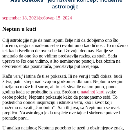
astrologije
septembar 18, 2021
фебруар 15, 2024
Neptun u kući
Cilj astrologije nije da nam ispuni želje niti da dobijemo ono što
hoćemo, nego da nađemo sebe i evoluiramo kao ličnost. To možemo
tek kada iscelimo delove sebe koji žrtvuju deo nas. Ranije se
smatralo da ono što ne vidimo predstavlja razlog za strah. Sada
upravo to što one vidimo, a što neminovno postoji, bez obzira na
otvorenost oka posmatrača, predstavlja put isceljenja.
Kažu
veruj
i istina će ti se pokazati. Ili ne veruj i traži dokaz, budi
žrtva, pati i strepi nad svojom gorkom sudbinom. Neptun u svojim
iluzijama može biti surov, ali to tek shvatite nakon puno, puno
godina kada se probudite iz sna. Srećom u
natalnoj karti
svake
osobe položaj Neptuna pokazuje kako da pomognemo sebi. To
posledično donosi inspiraciju i istinsku veru, kao i život koji
možemo nazvati ,,čarobnim’’. San ili java, sa Neptunom se uvek
prepliću. Na astrologu je da rasplete ove tajne i skrivene puteve i
pronađe pravi.
U analizu natalnog Neptuna potrebno je uzeti u obzir njegov znak,