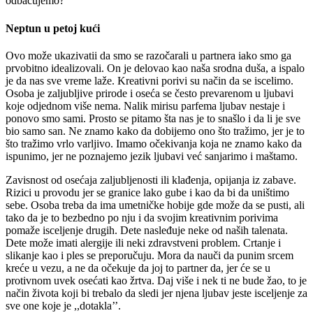
odbacujemo?
Neptun u petoj kući
Ovo može ukazivatii da smo se razočarali u partnera iako smo ga
prvobitno idealizovali. On je delovao kao naša srodna duša, a ispalo
je da nas sve vreme laže. Kreativni porivi su način da se iscelimo.
Osoba je zaljubljive prirode i oseća se često prevarenom u ljubavi
koje odjednom više nema. Nalik mirisu parfema ljubav nestaje i
ponovo smo sami. Prosto se pitamo šta nas je to snašlo i da li je sve
bio samo san. Ne znamo kako da dobijemo ono što tražimo, jer je to
što tražimo vrlo varljivo. Imamo očekivanja koja ne znamo kako da
ispunimo, jer ne poznajemo jezik ljubavi već sanjarimo i maštamo.
Zavisnost od osećaja zaljubljenosti ili klađenja, opijanja iz zabave.
Rizici u provodu jer se granice lako gube i kao da bi da uništimo
sebe. Osoba treba da ima umetničke hobije gde može da se pusti, ali
tako da je to bezbedno po nju i da svojim kreativnim porivima
pomaže isceljenje drugih. Dete nasleđuje neke od naših talenata.
Dete može imati alergije ili neki zdravstveni problem. Crtanje i
slikanje kao i ples se preporučuju. Mora da nauči da punim srcem
kreće u vezu, a ne da očekuje da joj to partner da, jer će se u
protivnom uvek osećati kao žrtva. Daj više i nek ti ne bude žao, to je
način života koji bi trebalo da sledi jer njena ljubav jeste isceljenje za
sve one koje je ,,dotakla’’.