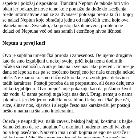
aspekte i položaj dispozitora. Tranzitni Neptun će takođe biti vrlo
bitan jer pokazuje nove teme koje pomažu da dođe do isceljenja.
Slede informativne analize za dvanaest položaja prema kući u kojoj
se nalazi Neptun koje obrađuju jednu od najčešćih tema koje ova
planeta inicira. Svakako, ako postoji laž ili nevera, problem ne
dolazi od Neptuna već od nas samih i eteričnog nivoa ličnosti.
Neptun u prvoj kući
Ovo je suptilna umetnička priroda i zanesenost. Delujemo drugima
kao da smo izgubljeni u nekoj svojoj priči koja nema dodirnih
tačaka sa realnošću. Aura je tanana i sve nas lako povredi. Impresije
dana se lepe za nas pa se osećamo iscrpljeno jer naša energija nekud
otiče. Ne znamo ko smo i ličnost kao da je razvodnjena delovima
tuđih karaktera. Postoji potreba da se prepustimo, ali često delujemo
toliko izgubljeno. Ovo prepuštanje pokazuje kao da puštamo život
niz vodu. U nama postoji tuga koja nas davi. Drugi nemaju o nama
jak utisak jer delujemo psihički nestabilno i lelujavo. Plačljive oči,
suze, slinav nos, kijavica i alergije često nas karakterišu jer postoji
nešto u nama na šta smo intolerantni.
Odeća je neupadljiva, nalik zavesi, balskoj haljini, kostimu iz bajke.
Samo želimo da se ,,utopimo’’ u okolinu i budemo nevidljivi zbog
bola koji osećamo. Naravno ima i onih kojima se ego ne rastače u
tolikoj meri i čije lične granice nisu toliko nesvesne što značajno