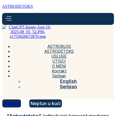
ASTRODETOKS
ASTROBLOG
ASTRODETOKS
USLUGE
UTISCI
O MENI
Kontakt
Serbian
English
Serbian
Analize
Neptun u kući
"Astrodetoks"
jedinstveni koncept moderne