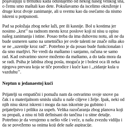
pojavaljuju u trenutku kada odustajemo od nekog našeg velikog sna,
o čemu smo maštali kao dete. Pokušavamo da iscelimo okruženje i
druge kroz dvoje zanimanje, ali u svemu kao da osećamo da nismo
iskreni u potpunosti.
Pad sa položaja zbog neke laži, pre ili kasnije. Bol u kostima jer
nosimo ,,krst’’ na radnom mestu kroz poslove koji ni nisu u opisu
našeg zanimanja i istine. Posao treba da ima duhovnu notu, ali ne da
bude usmeren samo na umetničko jer ovde talenti ne znače ništa ako
se ne ,,uzemlje kroz rad“. Potrebno je da posao bude funkcionalan i
da smo marljivi. Ne vredi da maštamo i sanjamo, računa se samo
rad. Kad ostvarimo snove možemo da maštamo, a do tada mora da
se radi. Psiha je labilna zbog posla, moguća je i bolest oca ili neka
njegova prevara koja se tiče porodice i kuće kao i ,,zidanje kula u
vazduhu’’.
Neptun u jedanaestoj kući
Prijatelji su empatični i pomažu nam da ostvarimo svoje snove pa
čak i u materijalnom smislu ulažu u naše ciljeve i želje. Ipak, neki od
njih nisu skroz iskreni i mogu da nas iskoriste pa gubimo i
prijateljstvo i priliku za uspeh. Velika razočaranja zbog planova koji
su propali, a nisu ni bili definisani do tančina i u sitne detalje.
Potrebno je da verujemo u nešto više i veće, u našu zvezdu vidilju i
da se povežemo sa onima koji dele naše aspiracije.