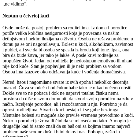
,,ne vidimo“.
Neptun u četvrtoj kući
Ovde može da postoji problem sa roditeljima. Iz doma i porodice
potiče velika količina nesigurnosti koja je povezana sa našim
detinjstvom i nekim iluzijama o životu. Osoba ne rešava probleme u
domu pa se oni nagomilavaju. Bolest u kući, alkoholizam, zavisnost
i gubici, ali sve da bi osoba se spasila iz broda koji tone. Ipak, ona
bira da bude žrtva, jer tako je lakše. A posle krivi roditelje za
propušten život. Jedan od roditelja je nedostupan emotivno ili nikad
nije kod kuće. Stan je poplavljen ili je neki problem sa vodom.
Osoba ima izazove oko održavanja kuće i vođenja domaćinstva.
Nered, haos i nagomilane stvare iz svih epoha i nekoliko decenija
unazad. Čuva se odeća i od čukunbabe iako je nikad nećemo nositi.
Dokle sve to ne pobaca i dok ne napravi totalnu čistku nema
prostora da diše u svom domu niti da stvori svoju porodicu na zdrav
način. Isceljenje porodice, ali i razočaranost u nju. Potrebno je da
oprosti roditeljima. Stvari u kući nestaju ili se gube bez traga.
Mentalne bolesti su moguće ako previše vremena provodimo u kući.
Neko u porodici je žrtva ili čini da se mi osećamo tako. A moglo je
drugačije kad bi samo znali da su baš oni sa kojima imamo najveći
problem naše srodne duše i bitni delovi nas. Pobogu, zašto ih