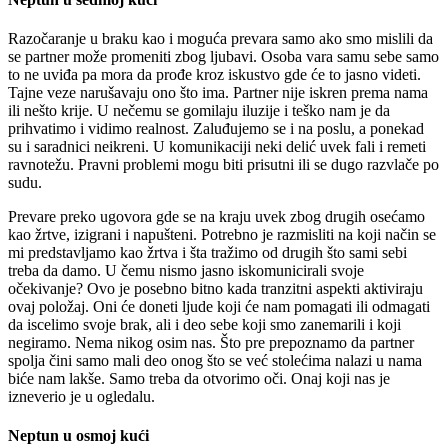
Razočaranje u braku kao i moguća prevara samo ako smo mislili da
se partner može promeniti zbog ljubavi. Osoba vara samu sebe samo
to ne uviđa pa mora da prođe kroz iskustvo gde će to jasno videti.
Tajne veze narušavaju ono što ima. Partner nije iskren prema nama
ili nešto krije. U nečemu se gomilaju iluzije i teško nam je da
prihvatimo i vidimo realnost. Zaluđujemo se i na poslu, a ponekad
su i saradnici neikreni. U komunikaciji neki delić uvek fali i remeti
ravnotežu. Pravni problemi mogu biti prisutni ili se dugo razvlače po
sudu.
Prevare preko ugovora gde se na kraju uvek zbog drugih osećamo
kao žrtve, izigrani i napušteni. Potrebno je razmisliti na koji način se
mi predstavljamo kao žrtva i šta tražimo od drugih što sami sebi
treba da damo. U čemu nismo jasno iskomunicirali svoje
očekivanje? Ovo je posebno bitno kada tranzitni aspekti aktiviraju
ovaj položaj. Oni će doneti ljude koji će nam pomagati ili odmagati
da iscelimo svoje brak, ali i deo sebe koji smo zanemarili i koji
negiramo. Nema nikog osim nas. Što pre prepoznamo da partner
spolja čini samo mali deo onog što se već stolećima nalazi u nama
biće nam lakše. Samo treba da otvorimo oči. Onaj koji nas je
izneverio je u ogledalu.
Neptun u osmoj kući