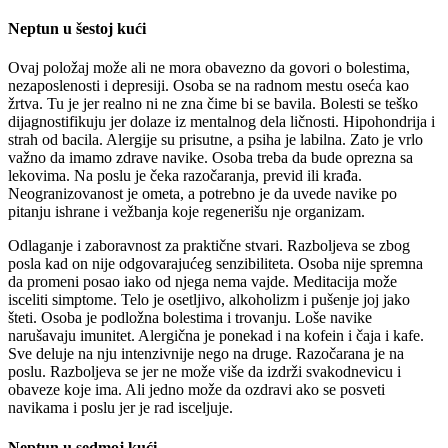
Neptun u šestoj kući
Ovaj položaj može ali ne mora obavezno da govori o bolestima,
nezaposlenosti i depresiji. Osoba se na radnom mestu oseća kao
žrtva. Tu je jer realno ni ne zna čime bi se bavila. Bolesti se teško
dijagnostifikuju jer dolaze iz mentalnog dela ličnosti. Hipohondrija i
strah od bacila. Alergije su prisutne, a psiha je labilna. Zato je vrlo
važno da imamo zdrave navike. Osoba treba da bude oprezna sa
lekovima. Na poslu je čeka razočaranja, previd ili krađa.
Neogranizovanost je ometa, a potrebno je da uvede navike po
pitanju ishrane i vežbanja koje regenerišu nje organizam.
Odlaganje i zaboravnost za praktične stvari. Razboljeva se zbog
posla kad on nije odgovarajućeg senzibiliteta. Osoba nije spremna
da promeni posao iako od njega nema vajde. Meditacija može
isceliti simptome. Telo je osetljivo, alkoholizm i pušenje joj jako
šteti. Osoba je podložna bolestima i trovanju. Loše navike
narušavaju imunitet. Alergična je ponekad i na kofein i čaja i kafe.
Sve deluje na nju intenzivnije nego na druge. Razočarana je na
poslu. Razboljeva se jer ne može više da izdrži svakodnevicu i
obaveze koje ima. Ali jedno može da ozdravi ako se posveti
navikama i poslu jer je rad isceljuje.
Neptun u sedmoj kući