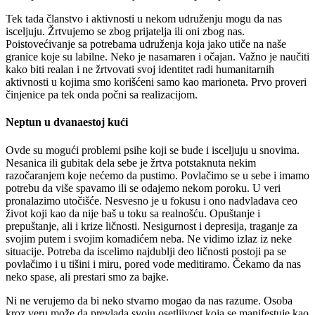
Tek tada članstvo i aktivnosti u nekom udruženju mogu da nas
isceljuju. Žrtvujemo se zbog prijatelja ili oni zbog nas.
Poistovećivanje sa potrebama udruženja koja jako utiče na naše
granice koje su labilne. Neko je nasamaren i očajan. Važno je naučiti
kako biti realan i ne žrtvovati svoj identitet radi humanitarnih
aktivnosti u kojima smo korišćeni samo kao marioneta. Prvo proveri
činjenice pa tek onda počni sa realizacijom.
Neptun u dvanaestoj kući
Ovde su mogući problemi psihe koji se bude i isceljuju u snovima.
Nesanica ili gubitak dela sebe je žrtva potstaknuta nekim
razočaranjem koje nećemo da pustimo. Povlačimo se u sebe i imamo
potrebu da više spavamo ili se odajemo nekom poroku. U veri
pronalazimo utočišće. Nesvesno je u fokusu i ono nadvladava ceo
život koji kao da nije baš u toku sa realnošću. Opuštanje i
prepuštanje, ali i krize ličnosti. Nesigurnost i depresija, traganje za
svojim putem i svojim komadićem neba. Ne vidimo izlaz iz neke
situacije. Potreba da iscelimo najdublji deo ličnosti postoji pa se
povlačimo i u tišini i miru, pored vode meditiramo. Čekamo da nas
neko spase, ali prestari smo za bajke.
Ni ne verujemo da bi neko stvarno mogao da nas razume. Osoba
kroz veru može da prevlada svoju osetljivost koja se manifestuje kao