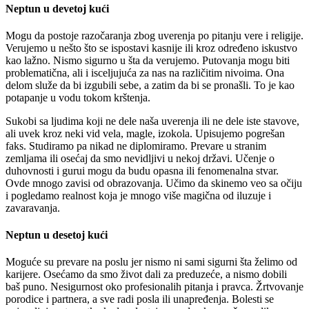
Neptun u devetoj kući
Mogu da postoje razočaranja zbog uverenja po pitanju vere i religije.
Verujemo u nešto što se ispostavi kasnije ili kroz određeno iskustvo
kao lažno. Nismo sigurno u šta da verujemo. Putovanja mogu biti
problematična, ali i isceljujuća za nas na različitim nivoima. Ona
delom služe da bi izgubili sebe, a zatim da bi se pronašli. To je kao
potapanje u vodu tokom krštenja.
Sukobi sa ljudima koji ne dele naša uverenja ili ne dele iste stavove,
ali uvek kroz neki vid vela, magle, izokola. Upisujemo pogrešan
faks. Studiramo pa nikad ne diplomiramo. Prevare u stranim
zemljama ili osećaj da smo nevidljivi u nekoj državi. Učenje o
duhovnosti i gurui mogu da budu opasna ili fenomenalna stvar.
Ovde mnogo zavisi od obrazovanja. Učimo da skinemo veo sa očiju
i pogledamo realnost koja je mnogo više magična od iluzuje i
zavaravanja.
Neptun u desetoj kući
Moguće su prevare na poslu jer nismo ni sami sigurni šta želimo od
karijere. Osećamo da smo život dali za preduzeće, a nismo dobili
baš puno. Nesigurnost oko profesionalih pitanja i pravca. Žrtvovanje
porodice i partnera, a sve radi posla ili unapređenja. Bolesti se