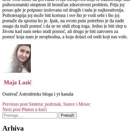
psihosomatski simptom ili hroničan zdravstveni problem. Prija joj
posao gde je potpuno izolovana od drugih i tada je najkreativnija.
Psihoterapija joj može biti korisna i sve što je vodi sebi i što joj
pomaže da spozna ko je. Ipak, na ovom putu potrebno je da nađe
snagu da traži pomoć i da se ne stidi zbog toga. Jedno je biti slep u
životu kad nam neko nudi pomoć, ali drugo je biti zatvoren za
pomoć koja nam je neophodna, a koja dolazi od onih koji nas vole.
Maja Lazić
Osnivač Astrodetoks bloga i yt kanala
Kretanje
Previous post
Sinteza: podznak, Sunce i Mesec
Next post
Pluton u kući
članka
Pretraga
za:
Arhiva