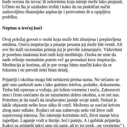
bude svesna da novac ili nekretnina koja miruje može lako propasti.
Učimo na šta je uzaludno trošiti i kako da na praktičan način
zadovoljimo finansijske aspiracije i pretvorimo ih u opipljivu
podršku.
Neptun u trećoj kući
Ovaj položaj govori o osobi koja može biti zbunjena i preplavljena
mislima. Oseća inspiraciju a pisanje pesama joj može biti ventil. Ali
sve što traži racionalan pristup joj je previše zamarajuće. Vidovitost
je posebno istaknuta kod onih koji meditiraju. Osoba ne ume da
nađe rešenje mentalnim putem već ga pronalazi kroz inspiraciju.
Meditacija je korisna, ali je pre svega bitno naučiti kako da se
fokusira i ne previdi neki bitan detalj.
Prijatelji i okolina mogu biti neiskreni prema nama. Ne sećamo se
gde smo parkirali auto i lako gubimo telefon, podatke, dokumenta.
Treba biti oprezan u vožnju, pri lošem vremenu i noću. Zaboravni
smo i često osećamo da ne razumemo dobro okolinu, a ni oni nas.
Potrebno je da nauči da izražavamo jasnije svoje misli. Nekad je
lakše objasniti nešto kroz sliku ili crtež. Možemo se osećati krivim
zbog stare odluke. Rođaci od nas zahtevaju neki vid žrtve radi
sopstvenog interesa. Što iskrenije koristimo reči, život manje biva
zapetljan. Laganje vodi u iluzije, bol i patnju. A i gubitak prijatelja.
Kakvi su prijatelji takvi smo mi sami, ali to joj uvek ,,ne verujemo’’ i