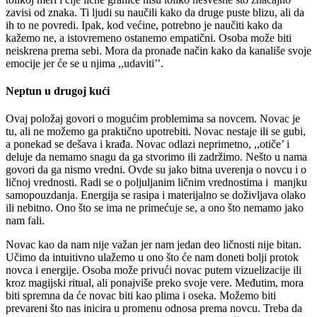
zavisi od znaka. Ti ljudi su naučili kako da druge puste blizu, ali da
ih to ne povredi. Ipak, kod većine, potrebno je naučiti kako da
kažemo ne, a istovremeno ostanemo empatični. Osoba može biti
neiskrena prema sebi. Mora da pronađe način kako da kanališe svoje
emocije jer će se u njima ,,udaviti’’.
Neptun u drugoj kući
Ovaj položaj govori o mogućim problemima sa novcem. Novac je
tu, ali ne možemo ga praktično upotrebiti. Novac nestaje ili se gubi,
a ponekad se dešava i krađa. Novac odlazi neprimetno, ,,otiče’ i
deluje da nemamo snagu da ga stvorimo ili zadržimo. Nešto u nama
govori da ga nismo vredni. Ovde su jako bitna uverenja o novcu i o
ličnoj vrednosti. Radi se o poljuljanim ličnim vrednostima i manjku
samopouzdanja. Energija se rasipa i materijalno se doživljava olako
ili nebitno. Ono što se ima ne primećuje se, a ono što nemamo jako
nam fali.
Novac kao da nam nije važan jer nam jedan deo ličnosti nije bitan.
Učimo da intuitivno ulažemo u ono što će nam doneti bolji protok
novca i energije. Osoba može privući novac putem vizuelizacije ili
kroz magijski ritual, ali ponajviše preko svoje vere. Međutim, mora
biti spremna da će novac biti kao plima i oseka. Možemo biti
prevareni što nas inicira u promenu odnosa prema novcu. Treba da