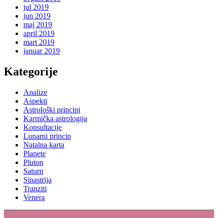
jul 2019
jun 2019
maj 2019
april 2019
mart 2019
januar 2019
Kategorije
Analize
Aspekti
Astrološki principi
Karmička astrologija
Konsultacije
Lunarni princip
Natalna karta
Planete
Pluton
Saturn
Sinastrija
Tranziti
Venera