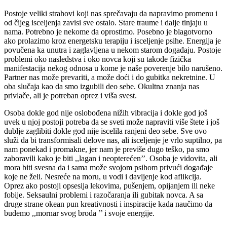
Postoje veliki strahovi koji nas sprečavaju da napravimo promenu i
od čijeg isceljenja zavisi sve ostalo. Stare traume i dalje tinjaju u
nama. Potrebno je nekome da oprostimo. Posebno je blagotvorno
ako prolazimo kroz energetsku terapiju i isceljenje psihe. Energija je
povučena ka unutra i zaglavljena u nekom starom događaju. Postoje
problemi oko nasledstva i oko novca koji su takođe fizička
manifestacija nekog odnosa u kome je naše poverenje bilo narušeno.
Partner nas može prevariti, a može doći i do gubitka nekretnine. U
oba slučaja kao da smo izgubili deo sebe. Okultna znanja nas
privlače, ali je potreban oprez i viša svest.
Osoba dokle god nije oslobođena nižih vibracija i dokle god još
uvek u njoj postoji potreba da se sveti može napraviti više štete i još
dublje zaglibiti dokle god nije iscelila ranjeni deo sebe. Sve ovo
služi da bi transformisali delove nas, ali isceljenje je vrlo suptilno, pa
nam ponekad i promakne, jer nam je previše dugo teško, pa smo
zaboravili kako je biti ,,lagan i neopterećen’’. Osoba je vidovita, ali
mora biti svesna da i sama može svojom psihom privući događaje
koje ne želi. Nesreće na moru, u vodi i davljenje kod aflikcija.
Oprez ako postoji opsesija lekovima, pušenjem, opijanjem ili neke
fobije. Seksaulni problemi i razočaranja ili gubitak novca. A sa
druge strane okean pun kreativnosti i inspiracije kada naučimo da
budemo ,,mornar svog broda ’’ i svoje energije.