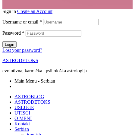
Sign in
Create an Account
Username or email
*
Password
*
Login
Lost your password?
ASTRODETOKS
evolutivna, karmička i psihološka astrologija
Main Menu - Serbian
ASTROBLOG
ASTRODETOKS
USLUGE
UTISCI
O MENI
Kontakt
Serbian
English